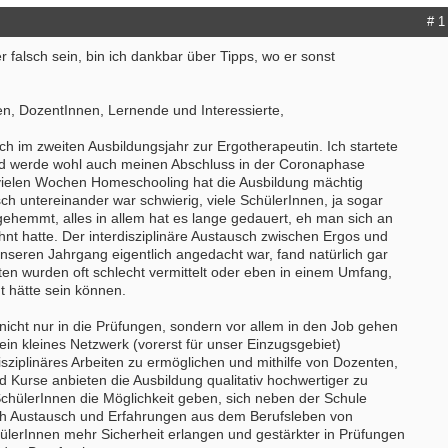
# 1
er falsch sein, bin ich dankbar über Tipps, wo er sonst
n, DozentInnen, Lernende und Interessierte,
ich im zweiten Ausbildungsjahr zur Ergotherapeutin. Ich startete
nd werde wohl auch meinen Abschluss in der Coronaphase
vielen Wochen Homeschooling hat die Ausbildung mächtig
sch untereinander war schwierig, viele SchülerInnen, ja sogar
ehemmt, alles in allem hat es lange gedauert, eh man sich an
nt hatte. Der interdisziplinäre Austausch zwischen Ergos und
unseren Jahrgang eigentlich angedacht war, fand natürlich gar
alten wurden oft schlecht vermittelt oder eben in einem Umfang,
ht hätte sein können.
, nicht nur in die Prüfungen, sondern vor allem in den Job gehen
ein kleines Netzwerk (vorerst für unser Einzugsgebiet)
sziplinäres Arbeiten zu ermöglichen und mithilfe von Dozenten,
 Kurse anbieten die Ausbildung qualitativ hochwertiger zu
SchülerInnen die Möglichkeit geben, sich neben der Schule
ch Austausch und Erfahrungen aus dem Berufsleben von
ülerInnen mehr Sicherheit erlangen und gestärkter in Prüfungen