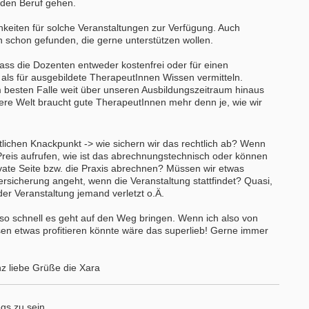
 den Beruf gehen.
keiten für solche Veranstaltungen zur Verfügung. Auch
 schon gefunden, die gerne unterstützen wollen.
Bewerbung um einen Praktikumspla
September 2026
ass die Dozenten entweder kostenfrei oder für einen
Berlin/ Mitte
 als für ausgebildete TherapeutInnen Wissen vermitteln.
m besten Falle weit über unseren Ausbildungszeitraum hinaus
weitere Praktikumsgesuche
sere Welt braucht gute TherapeutInnen mehr denn je, wie wir
lichen Knackpunkt -> wie sichern wir das rechtlich ab? Wenn
reis aufrufen, wie ist das abrechnungstechnisch oder können
ivate Seite bzw. die Praxis abrechnen? Müssen wir etwas
rsicherung angeht, wenn die Veranstaltung stattfindet? Quasi,
er Veranstaltung jemand verletzt o.Ä.
 so schnell es geht auf den Weg bringen. Wenn ich also von
 etwas profitieren könnte wäre das superlieb! Gerne immer
z liebe Grüße die Xara
gs zu sein,