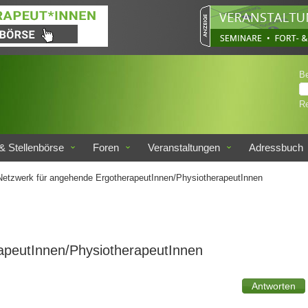
B
Re
& Stellenbörse
Foren
Veranstaltungen
Adressbuch
etzwerk für angehende ErgotherapeutInnen/PhysiotherapeutInnen
apeutInnen/PhysiotherapeutInnen