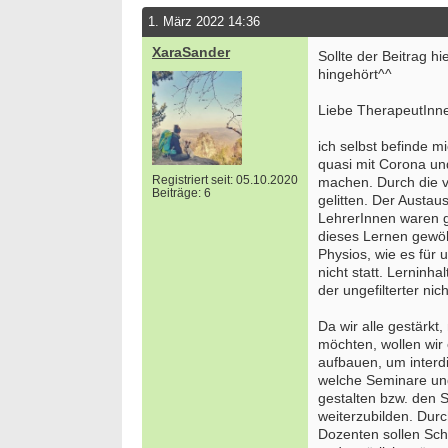
1. März 2022 14:36
XaraSander
Sollte der Beitrag hi
hingehört^^
Liebe TherapeutInne
ich selbst befinde m
quasi mit Corona u
Registriert seit: 05.10.2020
machen. Durch die 
Beiträge: 6
gelitten. Der Austau
LehrerInnen waren g
dieses Lernen gewöh
Physios, wie es für 
nicht statt. Lerninh
der ungefilterter nic
Da wir alle gestärkt
möchten, wollen wir 
aufbauen, um interdi
welche Seminare und
gestalten bzw. den 
weiterzubilden. Dur
Dozenten sollen Sch