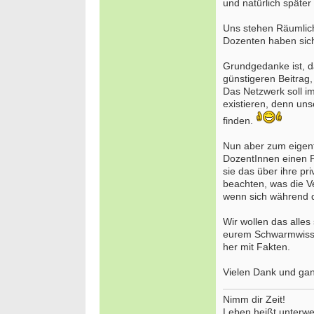
und natürlich später
Uns stehen Räumlich
Dozenten haben sich
Grundgedanke ist, d
günstigeren Beitrag,
Das Netzwerk soll i
existieren, denn un
finden.
Nun aber zum eigent
DozentInnen einen P
sie das über ihre pr
beachten, was die Ve
wenn sich während d
Wir wollen das alles
eurem Schwarmwissen
her mit Fakten.
Vielen Dank und gan
Nimm dir Zeit!
Leben heißt unterwe