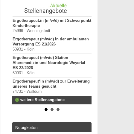
tz für
Ergotherapeut:in (m/w/d) mit Schwerpunkt
ErgoPraxis
Kindertherapie
20000-29999 - Ahrensbu
25996 - Wenningstedt
Ergotherapeutische Pr
Ergotherapeut (m/w/d) in der ambulanten
01.03.2027 zu verkaufe
Versorgung ES 21/2026
10000-19999 - Berlin
50931 - Köln
Starte als selbständig
Ergotherapeut (m/w/d) Station
in etablierter Praxeng
Altersmedizin und Neurologie Weyertal
40000-49999 - Duisburg-
ES 22/2026
Praxisverkauf
50931 - Köln
70000-79999 - Raum Kar
Ergotherapeut*in (m/w/d) zur Erweiterung
weitere Praxisanz
unseres Teams gesucht
74731 - Walldürn
weitere Stellenangebote
Neuigkeiten