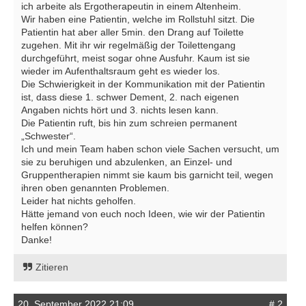
ich arbeite als Ergotherapeutin in einem Altenheim.
Wir haben eine Patientin, welche im Rollstuhl sitzt. Die
Patientin hat aber aller 5min. den Drang auf Toilette
zugehen. Mit ihr wir regelmäßig der Toilettengang
durchgeführt, meist sogar ohne Ausfuhr. Kaum ist sie
wieder im Aufenthaltsraum geht es wieder los.
Die Schwierigkeit in der Kommunikation mit der Patientin
ist, dass diese 1. schwer Dement, 2. nach eigenen
Angaben nichts hört und 3. nichts lesen kann.
Die Patientin ruft, bis hin zum schreien permanent
„Schwester“.
Ich und mein Team haben schon viele Sachen versucht, um
sie zu beruhigen und abzulenken, an Einzel- und
Gruppentherapien nimmt sie kaum bis garnicht teil, wegen
ihren oben genannten Problemen.
Leider hat nichts geholfen.
Hätte jemand von euch noch Ideen, wie wir der Patientin
helfen können?
Danke!
Zitieren
20. September 2022 21:09
# 2