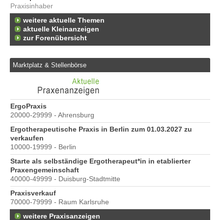
Praxisinhaber
weitere aktuelle Themen
aktuelle Kleinanzeigen
zur Forenübersicht
Marktplatz & Stellenbörse
e
ErgoPraxis
Be
20000-29999 - Ahrensburg
Ber
Ergotherapeutische Praxis in Berlin zum 01.03.2027 zu
verkaufen
10000-19999 - Berlin
Starte als selbständige Ergotherapeut*in in etablierter
Praxengemeinschaft
40000-49999 - Duisburg-Stadtmitte
s
Praxisverkauf
70000-79999 - Raum Karlsruhe
weitere Praxisanzeigen