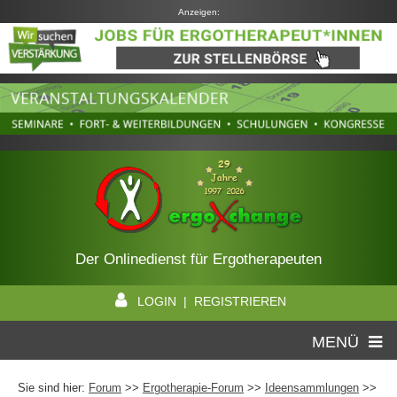
Anzeigen:
Der Onlinedienst für Ergotherapeuten
LOGIN | REGISTRIEREN
MENÜ
Sie sind hier:
Forum
>>
Ergotherapie-Forum
>>
Ideensammlungen
>>