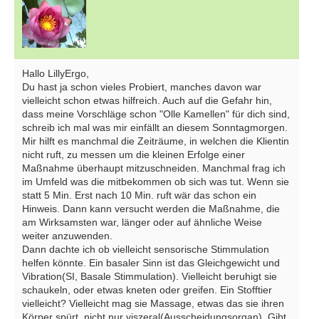
Hallo LillyErgo,
Du hast ja schon vieles Probiert, manches davon war
vielleicht schon etwas hilfreich. Auch auf die Gefahr hin,
dass meine Vorschläge schon "Olle Kamellen" für dich sind,
schreib ich mal was mir einfällt an diesem Sonntagmorgen.
Mir hilft es manchmal die Zeiträume, in welchen die Klientin
nicht ruft, zu messen um die kleinen Erfolge einer
Maßnahme überhaupt mitzuschneiden. Manchmal frag ich
im Umfeld was die mitbekommen ob sich was tut. Wenn sie
statt 5 Min. Erst nach 10 Min. ruft wär das schon ein
Hinweis. Dann kann versucht werden die Maßnahme, die
am Wirksamsten war, länger oder auf ähnliche Weise
weiter anzuwenden.
Dann dachte ich ob vielleicht sensorische Stimmulation
helfen könnte. Ein basaler Sinn ist das Gleichgewicht und
Vibration(SI, Basale Stimmulation). Vielleicht beruhigt sie
schaukeln, oder etwas kneten oder greifen. Ein Stofftier
vielleicht? Vielleicht mag sie Massage, etwas das sie ihren
Körper spürt, nicht nur viszeral(Ausscheidungsorgan). Gibt