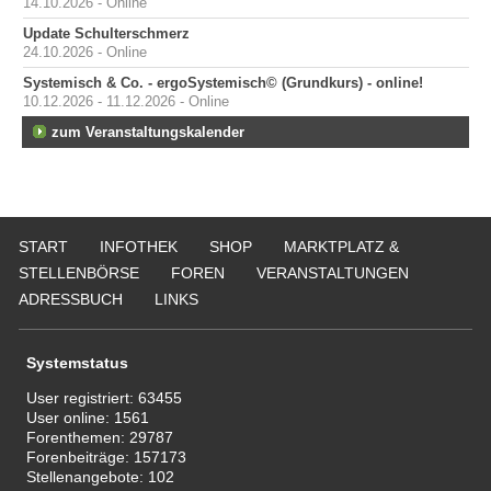
14.10.2026 - Online
Update Schulterschmerz
24.10.2026 - Online
Systemisch & Co. - ergoSystemisch© (Grundkurs) - online!
10.12.2026 - 11.12.2026 - Online
zum Veranstaltungskalender
START
INFOTHEK
SHOP
MARKTPLATZ &
STELLENBÖRSE
FOREN
VERANSTALTUNGEN
ADRESSBUCH
LINKS
Systemstatus
User registriert:
63455
User online:
1561
Forenthemen:
29787
Forenbeiträge:
157173
Stellenangebote:
102