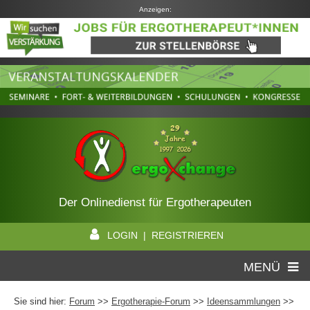
Anzeigen:
Der Onlinedienst für Ergotherapeuten
LOGIN | REGISTRIEREN
MENÜ
Sie sind hier:
Forum
>>
Ergotherapie-Forum
>>
Ideensammlungen
>>