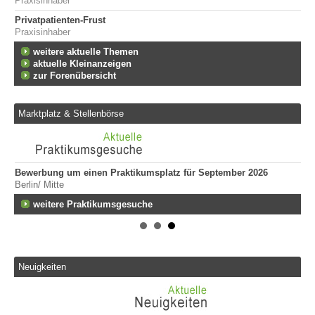
Praxisinhaber
Privatpatienten-Frust
Praxisinhaber
weitere aktuelle Themen
aktuelle Kleinanzeigen
zur Forenübersicht
Marktplatz & Stellenbörse
Bewerbung um einen Praktikumsplatz für September 2026
Er
Berlin/ Mitte
ge
747
fen
weitere Praktikumsgesuche
Er
Tei
20
Er
Neuigkeiten
292
Att
135