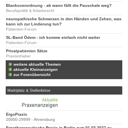
Blankoverordnung - ab wann fällt die Pauschale weg?
Berufspolitik & Arbeitsrecht
neuropathische Schmerzen in den Händen und Zehen, was
kann ich zur Linderung tun?
Patienten-Forum
SL-Band Ödem - ich komme einfach nicht weiter
Patienten-Forum
Privatpatienten Sätze
Praxisinhaber
weitere aktuelle Themen
aktuelle Kleinanzeigen
zur Forenübersicht
Marktplatz & Stellenbörse
e
ErgoPraxis
Be
20000-29999 - Ahrensburg
Ber
Ergotherapeutische Praxis in Berlin zum 01.03.2027 zu