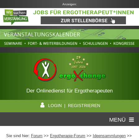
Anzeigen:
Der Onlinedienst für Ergotherapeuten
LOGIN | REGISTRIEREN
MENÜ
Sie sind hier:
Forum
>>
Ergotherapie-Forum
>>
Ideensammlungen
>>