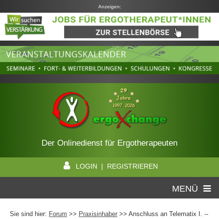
Anzeigen:
Der Onlinedienst für Ergotherapeuten
LOGIN | REGISTRIEREN
MENÜ
Sie sind hier:
Forum
>>
Praxisinhaber
>> Anschluss an Telematix I. --