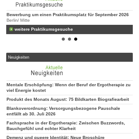
Bewerbung um einen Praktikumsplatz für September 2026
We
Berlin/ Mitte
Er
22
weitere Praktikumsgesuche
Er
25
Er
21
Neuigkeiten
50
Er
Ne
50
Mentale Erschöpfung: Wenn der Beruf der Ergotherapie zu
viel Energie kostet
Produkt des Monats August: 75 Bildkarten Biografiearbeit
Blankoverordnung: Versorgungsbezogene Pauschale
entfällt ab 30. Juli 2026
Fachsprache in der Ergotherapie: Zwischen Buzzwords,
Bauchgefühl und echter Klarheit
Demenz und queere Identität: Neue Broschüre