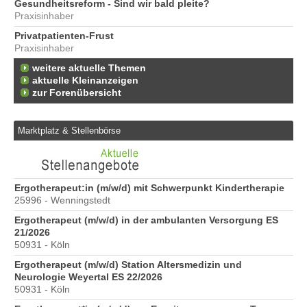
Gesundheitsreform - Sind wir bald pleite?
Praxisinhaber
Privatpatienten-Frust
Praxisinhaber
weitere aktuelle Themen
aktuelle Kleinanzeigen
zur Forenübersicht
Marktplatz & Stellenbörse
6
Ergotherapeut:in (m/w/d) mit Schwerpunkt Kindertherapie
Er
25996 - Wenningstedt
20
Ergotherapeut (m/w/d) in der ambulanten Versorgung ES
Er
21/2026
ve
50931 - Köln
10
Ergotherapeut (m/w/d) Station Altersmedizin und
St
Neurologie Weyertal ES 22/2026
Pr
50931 - Köln
40