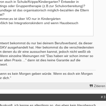
von euch in Schule/Krippe/Kindergarten? Entweder in
tings oder Gruppentherapie (z.B.zur Schulvorbereitung)?
undlage ist das organisatorisch möglich-bezahlen die Eltern
vat?
Bewerbung um einen Praktikumspla
immer,es ist über VO nur in Kindergärten
September 2026
eßlich bei Integrationskindern und wenn Hausbesuch
Berlin/ Mitte
weitere Praktikumsgesuche
Antwort bekommst du nur bei deinem Berufsverband, da dieser
r GKV ausgehandelt hat. Hier bekommst du die verschiedensten
 denen du dir eine aussuchen kannst, jedoch nicht weißt ob
t. Wenn einzelne Meinungen mit "Das haben wir schon immer so
r alten Praxis ..." dann ist dies keine Garantie auf die
twort.
 wenn es kein Morgen geben würde. Wenn es doch ein Morgen
r dich."
Zitieren
# 3
 Auskunft, ich kenne es allerdings so, das eben kein Hausbesuch