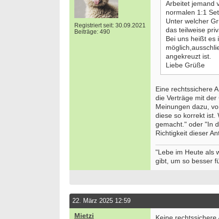
Arbeitet jemand 
normalen 1:1 Set
Unter welcher Gr
Registriert seit: 30.09.2021
das teilweise pri
Beiträge: 490
Bei uns heißt es 
möglich,ausschli
angekreuzt ist.
Liebe Grüße
Eine rechtssichere 
die Verträge mit de
Meinungen dazu, von
diese so korrekt is
gemacht." oder "In de
Richtigkeit dieser An
"Lebe im Heute als
gibt, um so besser fü
22. März 2025 12:59
Mietzi
Keine rechtssichere