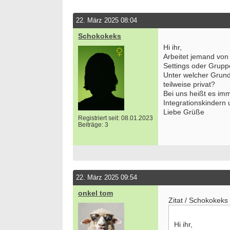
22. März 2025 08:04
Schokokeks
Hi ihr,
Arbeitet jemand von
Settings oder Grupp
Unter welcher Grundl
teilweise privat?
Bei uns heißt es imm
Integrationskindern
Liebe Grüße
Registriert seit: 08.01.2023
Beiträge: 3
22. März 2025 09:54
onkel tom
Zitat / Schokokeks
Hi ihr,