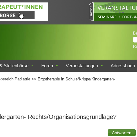
B
Re
& Stellenbörse
Foren
Veranstaltungen
Adressbuch
bereich Pädiatrie
>> Ergotherapie in Schule/Krippe/Kindergarten-
ndergarten- Rechts/Organisationsgrundlage?