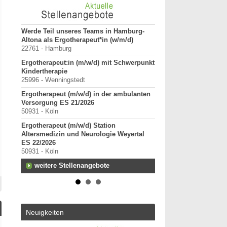
tz für
Werde Teil unseres Teams in Hamburg-
ErgoPraxis
Altona als Ergotherapeut*in (w/m/d)
20000-29999 - Ahrensbu
22761 - Hamburg
Ergotherapeutische Pr
Ergotherapeut:in (m/w/d) mit Schwerpunkt
01.03.2027 zu verkaufe
Kindertherapie
10000-19999 - Berlin
25996 - Wenningstedt
Starte als selbständig
Ergotherapeut (m/w/d) in der ambulanten
in etablierter Praxeng
Versorgung ES 21/2026
40000-49999 - Duisburg-
50931 - Köln
Praxisverkauf
Ergotherapeut (m/w/d) Station
70000-79999 - Raum Kar
Altersmedizin und Neurologie Weyertal
weitere Praxisanz
ES 22/2026
50931 - Köln
weitere Stellenangebote
Neuigkeiten