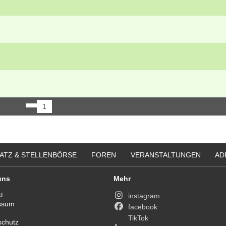
1
ATZ & STELLENBÖRSE
FOREN
VERANSTALTUNGEN
AD
uns
Mehr
t
instagram
ssum
facebook
TikTok
schutz