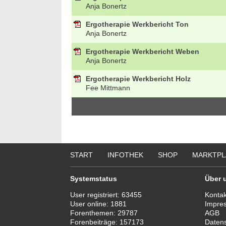
Anja Bonertz
Ergotherapie Werkbericht Ton
Anja Bonertz
Ergotherapie Werkbericht Weben
Anja Bonertz
Ergotherapie Werkbericht Holz
Fee Mittmann
START
INFOTHEK
SHOP
MARKTPL
Systemstatus
Über 
User registriert:
63455
Kontak
User online:
1881
Impre
Forenthemen:
29787
AGB
Forenbeiträge:
157173
Daten