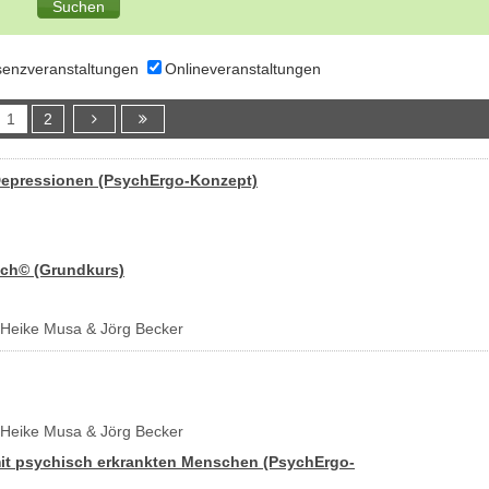
senzveranstaltungen
Onlineveranstaltungen
1
2
Depressionen (PsychErgo-Konzept)
sch© (Grundkurs)
 - Heike Musa & Jörg Becker
 - Heike Musa & Jörg Becker
mit psychisch erkrankten Menschen (PsychErgo-