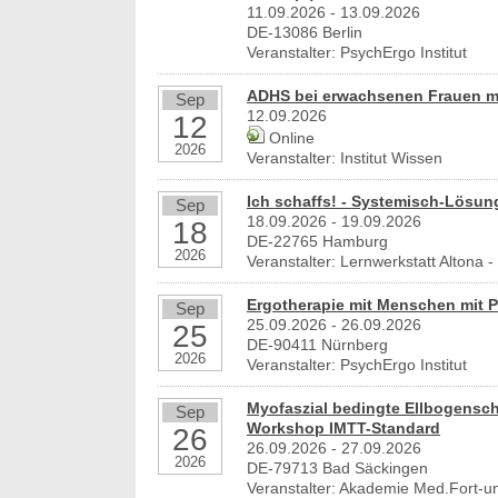
11.09.2026 - 13.09.2026
DE-13086 Berlin
Veranstalter: PsychErgo Institut
Bewerbung um einen Praktikumsplatz für
Werde
ADHS bei erwachsenen Frauen m
Sep
September 2026
Altona
12.09.2026
12
Berlin/ Mitte
22761 
Online
2026
Veranstalter: Institut Wissen
weitere Praktikumsgesuche
Ergoth
Kinder
25996 
Ich schaffs! - Systemisch-Lösun
Sep
18.09.2026 - 19.09.2026
18
Ergoth
DE-22765 Hamburg
Verso
2026
Veranstalter: Lernwerkstatt Altona
50931 
Ergoth
Ergotherapie mit Menschen mit 
Sep
Alters
25.09.2026 - 26.09.2026
25
ES 22
DE-90411 Nürnberg
50931 
2026
Veranstalter: PsychErgo Institut
Ergoth
unser
Myofaszial bedingte Ellbogensc
Sep
74731 
Workshop IMTT-Standard
26
26.09.2026 - 27.09.2026
Ergoth
2026
DE-79713 Bad Säckingen
funkti
Veranstalter: Akademie Med.Fort-un
Vollze