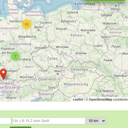
11
7
| ©
contributo
Leaflet
OpenStreetMap