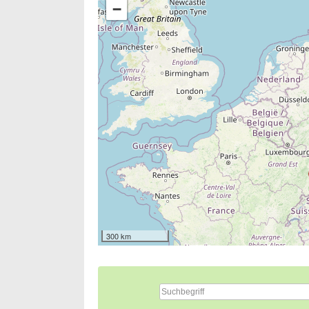
−
300 km