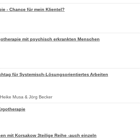
- Hamburg
pie - Chance für mein Klientel?
erapeut (m/w/d)
- Celle
itere Stellenangebote
gotherapie mit psychisch erkrankten Menschen
htag für Systemisch-Lösungsorientiertes Arbeiten
 - Heike Musa & Jörg Becker
Ergotherapie
n mit Korsakow 3teilige Reihe -auch einzeln