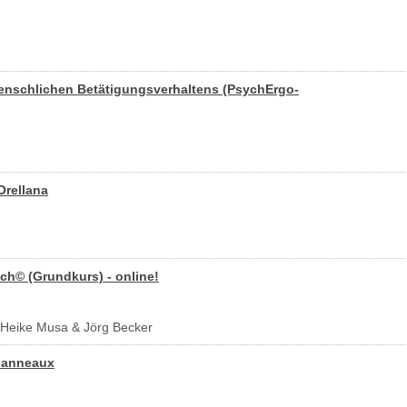
nschlichen Betätigungsverhaltens (PsychErgo-
Orellana
ch© (Grundkurs) - online!
 - Heike Musa & Jörg Becker
uanneaux