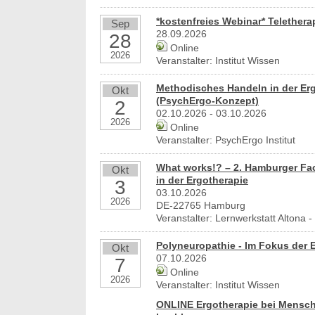
20144 
*kostenfreies Webinar* Telethera
Sep
Ergoth
28.09.2026
28
29221 
Online
2026
we
Veranstalter: Institut Wissen
Methodisches Handeln in der Er
Okt
(PsychErgo-Konzept)
2
02.10.2026 - 03.10.2026
2026
Online
Veranstalter: PsychErgo Institut
What works!? – 2. Hamburger Fac
Okt
in der Ergotherapie
3
03.10.2026
2026
DE-22765 Hamburg
Veranstalter: Lernwerkstatt Altona
Polyneuropathie - Im Fokus der 
Okt
07.10.2026
7
Online
2026
Veranstalter: Institut Wissen
ONLINE Ergotherapie bei Mensche