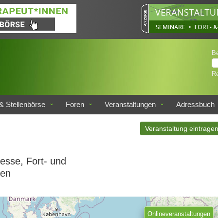
B
Re
& Stellenbörse
Foren
Veranstaltungen
Adressbuch
Veranstaltung eintrage
esse, Fort- und
ten