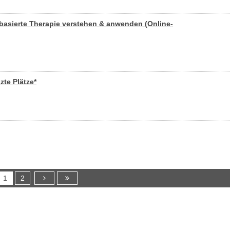
basierte Therapie verstehen & anwenden (Online-
te Plätze*
1
2