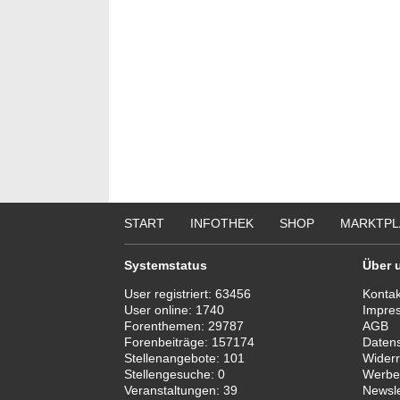
START
INFOTHEK
SHOP
MARKTPL
Systemstatus
Über 
User registriert:
63456
Kontak
User online:
1740
Impre
Forenthemen:
29787
AGB
Forenbeiträge:
157174
Daten
Stellenangebote:
101
Widerr
Stellengesuche:
0
Werbe
Veranstaltungen:
39
Newsle