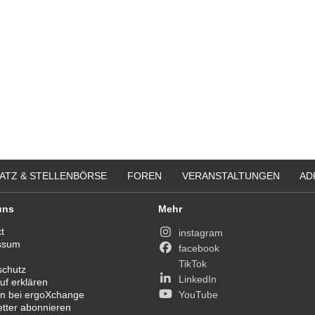
ATZ & STELLENBÖRSE
FOREN
VERANSTALTUNGEN
AD
uns
Mehr
t
instagram
ssum
facebook
TikTok
schutz
LinkedIn
uf erklären
n bei ergoXchange
YouTube
tter abonnieren