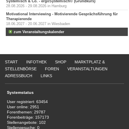
Systemisch & Co. - ergoSystemisch© (Grundkurs)
28.08.2026 - 29.08.2026 in Hamburg
Motivational Interviewing - Motivierende Gesprächsführung für
Therapierende
18.06.2027 - 20.06.2027 in Wiesbaden
zum Veranstaltungskalender
START
INFOTHEK
SHOP
MARKTPLATZ &
STELLENBÖRSE
FOREN
VERANSTALTUNGEN
ADRESSBUCH
LINKS
Systemstatus
User registriert:
63454
User online:
2951
Forenthemen:
29787
Forenbeiträge:
157173
Stellenangebote:
102
Stellengesuche:
0