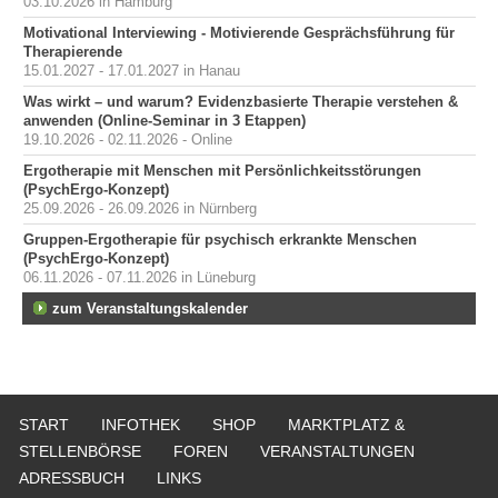
03.10.2026 in Hamburg
Motivational Interviewing - Motivierende Gesprächsführung für
Therapierende
15.01.2027 - 17.01.2027 in Hanau
Was wirkt – und warum? Evidenzbasierte Therapie verstehen &
anwenden (Online-Seminar in 3 Etappen)
19.10.2026 - 02.11.2026 - Online
Ergotherapie mit Menschen mit Persönlichkeitsstörungen
(PsychErgo-Konzept)
25.09.2026 - 26.09.2026 in Nürnberg
Gruppen-Ergotherapie für psychisch erkrankte Menschen
(PsychErgo-Konzept)
06.11.2026 - 07.11.2026 in Lüneburg
zum Veranstaltungskalender
START
INFOTHEK
SHOP
MARKTPLATZ &
STELLENBÖRSE
FOREN
VERANSTALTUNGEN
ADRESSBUCH
LINKS