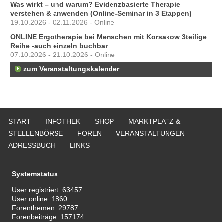
Was wirkt – und warum? Evidenzbasierte Therapie
verstehen & anwenden (Online-Seminar in 3 Etappen)
19.10.2026 - 02.11.2026 - Online
ONLINE Ergotherapie bei Menschen mit Korsakow 3teilige
Reihe -auch einzeln buchbar
07.10.2026 - 21.10.2026 - Online
zum Veranstaltungskalender
START
INFOTHEK
SHOP
MARKTPLATZ &
STELLENBÖRSE
FOREN
VERANSTALTUNGEN
ADRESSBUCH
LINKS
Systemstatus
User registriert:
63457
User online:
1860
Forenthemen:
29787
Forenbeiträge:
157174