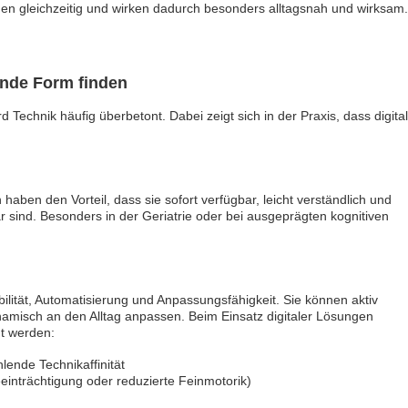
ionen gleichzeitig und wirken dadurch besonders alltagsnah und wirksam.
weitere Stellenangebote
ende Form finden
d Technik häufig überbetont. Dabei zeigt sich in der Praxis, dass digita
haben den Vorteil, dass sie sofort verfügbar, leicht verständlich und
 sind. Besonders in der Geriatrie oder bei ausgeprägten kognitiven
bilität, Automatisierung und Anpassungsfähigkeit. Sie können aktiv
namisch an den Alltag anpassen. Beim Einsatz digitaler Lösungen
gt werden:
ende Technikaffinität
inträchtigung oder reduzierte Feinmotorik)