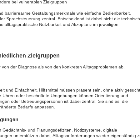
ndere bei vulnerablen Zielgruppen
d barrierearme Gestaltungsmerkmale wie einfache Bedienbarkeit,
er Sprachsteuerung zentral. Entscheidend ist dabei nicht die technisc
he alltagspraktische Nutzbarkeit und Akzeptanz im jeweiligen
hiedlichen Zielgruppen
er von der Diagnose als von den konkreten Alltagsproblemen ab.
eit und Einfachheit. Hilfsmittel müssen präsent sein, ohne aktiv gesuch
e Uhren oder beschriftete Umgebungen können Orientierung und
gen oder Betreuungspersonen ist dabei zentral: Sie sind es, die
veränderte Bedarfe anpassen.
igungen
 Gedächtnis- und Planungsdefiziten. Notizsysteme, digitale
tungen unterstützen dabei, Alltagsanforderungen wieder eigenständig z