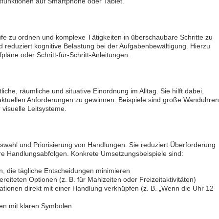
gsfunktionen auf Smartphone oder Tablet.
bung um einen Praktikumsplatz für
Ergotherapeut*in (m/w/d) zur Erwei
mber 2026
unseres Teams gesucht
 Mitte
74731 - Walldürn
läufe zu ordnen und komplexe Tätigkeiten in überschaubare Schritte zu
itere Praktikumsgesuche
Ergotherapeut (m/w/d) für psychisc
nd reduziert kognitive Belastung bei der Aufgabenbewältigung. Hierzu
funktionelle Behandlung in Teilzeit
pläne oder Schritt-für-Schritt-Anleitungen.
Vollzeit
20144 - Hamburg
Ergotherapeut (m/w/d)
29221 - Celle
liche, räumliche und situative Einordnung im Alltag. Sie hilft dabei,
ktuellen Anforderungen zu gewinnen. Beispiele sind große Wanduhren
Attraktive Stelle sucht Therapeut & 
 visuelle Leitsysteme.
Monatsgehalt
13507 - Berlin
"ErgotherapeutIn (m/w/d)" gesucht -
professioneller Praxis mit herzlich
uswahl und Priorisierung von Handlungen. Sie reduziert Überforderung
tollem Team!
are Handlungsabfolgen. Konkrete Umsetzungsbeispiele sind:
12099 - Berlin
n, die tägliche Entscheidungen minimieren
Ergotherapeut (m/w/d) Köln
reiteten Optionen (z. B. für Mahlzeiten oder Freizeitaktivitäten)
50996 - Köln
tionen direkt mit einer Handlung verknüpfen (z. B. „Wenn die Uhr 12
Ergotherapeuten (m/w/d) in Voll- od
Teilzeit und unbefristet
ten mit klaren Symbolen
25524 - Itzehoe