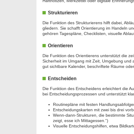
Haftnotizen, Merkzettel oder digitale Erinnerun
Bewer
Septe
Strukturieren
Berlin/
Die Funktion des Strukturierens hilft dabei, Ab
we
gliedern. Sie schafft Orientierung im Handeln u
gehören Tagespläne, Checklisten, visuelle Ablauf
Orientieren
Die Funktion des Orientierens unterstützt die zeit
Sicherheit im Umgang mit Zeit, Umgebung und a
gut sichtbare Kalender, beschriftete Räume oder
Entscheiden
Die Funktion des Entscheidens erleichtert die A
bei Entscheidungsprozessen und unterstützt kl
Routinepläne mit festen Handlungsabfolge
Entscheidungskarten mit zwei bis drei vorbe
Wenn-dann-Strukturen, die bestimmte Situa
zeigt, esse ich Mittagessen.“)
Visuelle Entscheidungshilfen, etwa Bildkar