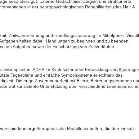
zlage besonders gut: Externe Gedächtnisstrategien und strukturierte
nterventionen in der neuropsychologischen Rehabilitation (das Nair &
it, Zeitwahrnehmung und Handlungssteuerung im Mittelpunkt. Visuel
e Aufgaben helfen dabei, Handlungen zu beginnen und zu beenden.
schen Aufgaben sowie die Einschätzung von Zeitverläufen.
nschwierigkeiten, ADHS im Kindesalter oder Entwicklungsverzögerunge
estützte Tagespläne und einfache Symbolsysteme erleichtern das
ändigkeit. Die enge Zusammenarbeit mit Eltern, Betreuungspersonen un
Kinder auf konsistente Unterstützung über verschiedene Lebensbereiche
 in verschiedene ergotherapeutische Modelle einbetten, die den Einsatz