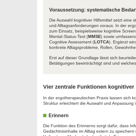
Voraussetzung: systematische Beda
Die Auswahl kognitiver Hilfsmittel setzt eine 
und Alltagsanforderungen voraus. In der erg
zum Einsatz, beispielsweise kognitive Scree
Mental-Status-Test (
MMSE
) sowie umfassen
Cognitive Assessment (
LOTCA
). Ergänzt wi
konkrete Alltagsprobleme, Rollen, Gewohnhei
Erst auf dieser Grundlage lässt sich beurtei
Betätigungen beeinträchtigt sind und welches
Vier zentrale Funktionen kognitiver
In der ergotherapeutischen Praxis lassen sich k
Struktur erleichtert die Auswahl und Anpassung i
Erinnern
Die Funktion des Erinnerns sorgt dafür, dass Inf
Gedächtnisinhalte im Alltag extern zu speichern