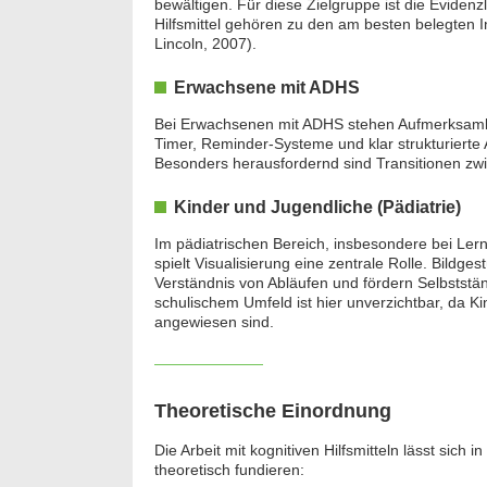
bewältigen. Für diese Zielgruppe ist die Eviden
Hilfsmittel gehören zu den am besten belegten I
Lincoln, 2007).
Erwachsene mit ADHS
Bei Erwachsenen mit ADHS stehen Aufmerksamke
Timer, Reminder-Systeme und klar strukturiert
Besonders herausfordernd sind Transitionen zwi
Kinder und Jugendliche (Pädiatrie)
Im pädiatrischen Bereich, insbesondere bei Ler
spielt Visualisierung eine zentrale Rolle. Bildg
Verständnis von Abläufen und fördern Selbstst
schulischem Umfeld ist hier unverzichtbar, da 
angewiesen sind.
Theoretische Einordnung
Die Arbeit mit kognitiven Hilfsmitteln lässt sich
theoretisch fundieren: