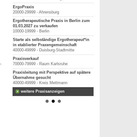
terung
ErgoPraxis
Bewerbung um einen P
20000-29999 - Ahrensburg
September 2026
Berlin/ Mitte
Ergotherapeutische Praxis in Berlin zum
h-
01.03.2027 zu verkaufen
weitere Praktiku
 oder
10000-19999 - Berlin
Starte als selbständige Ergotherapeut*in
in etablierter Praxengemeinschaft
40000-49999 - Duisburg-Stadtmitte
Praxisverkauf
,
13.
70000-79999 - Raum Karlsruhe
Praxisleitung mit Perspektive auf spätere
Übernahme gesucht
 in
40000-49999 - Kreis Mettmann
em und
weitere Praxisanzeigen
er