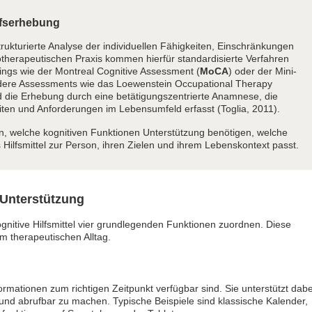
rfserhebung
strukturierte Analyse der individuellen Fähigkeiten, Einschränkungen
otherapeutischen Praxis kommen hierfür standardisierte Verfahren
nings wie der Montreal Cognitive Assessment (
MoCA
) oder der Mini-
dere Assessments wie das Loewenstein Occupational Therapy
rd die Erhebung durch eine betätigungszentrierte Anamnese, die
ten und Anforderungen im Lebensumfeld erfasst (Toglia, 2011).
len, welche kognitiven Funktionen Unterstützung benötigen, welche
 Hilfsmittel zur Person, ihren Zielen und ihrem Lebenskontext passt.
 Unterstützung
ognitive Hilfsmittel vier grundlegenden Funktionen zuordnen. Diese
m therapeutischen Alltag.
ormationen zum richtigen Zeitpunkt verfügbar sind. Sie unterstützt dabe
 und abrufbar zu machen. Typische Beispiele sind klassische Kalender,