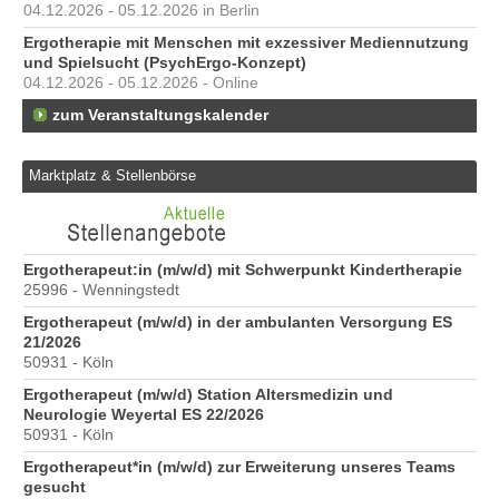
04.12.2026 - 05.12.2026 in Berlin
Ergotherapie mit Menschen mit exzessiver Mediennutzung
und Spielsucht (PsychErgo-Konzept)
04.12.2026 - 05.12.2026 - Online
zum Veranstaltungskalender
Marktplatz & Stellenbörse
6
Ergotherapeut:in (m/w/d) mit Schwerpunkt Kindertherapie
Er
25996 - Wenningstedt
20
Ergotherapeut (m/w/d) in der ambulanten Versorgung ES
Er
21/2026
ve
50931 - Köln
10
Ergotherapeut (m/w/d) Station Altersmedizin und
St
Neurologie Weyertal ES 22/2026
Pr
50931 - Köln
40
Ergotherapeut*in (m/w/d) zur Erweiterung unseres Teams
Pr
gesucht
70