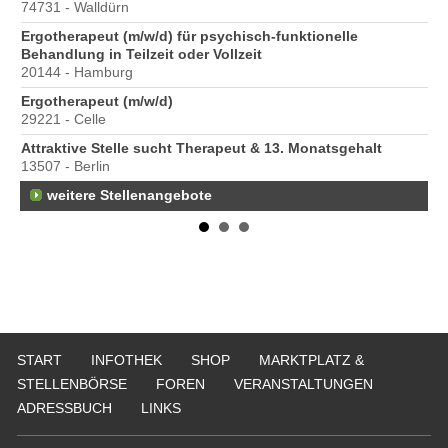
74731 - Walldürn
Pr
Ergotherapeut (m/w/d) für psychisch-funktionelle
ge
Behandlung in Teilzeit oder Vollzeit
40
20144 - Hamburg
Ergotherapeut (m/w/d)
29221 - Celle
Attraktive Stelle sucht Therapeut & 13. Monatsgehalt
13507 - Berlin
weitere Stellenangebote
START
INFOTHEK
SHOP
MARKTPLATZ &
STELLENBÖRSE
FOREN
VERANSTALTUNGEN
ADRESSBUCH
LINKS