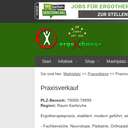
Start
Infothek
Shop
Marktplatz 
Sie sind hier:
Marktplatz
>>
Praxenbörse
>> Praxisv
Praxisverkauf
PLZ-Bereich:
70000-79999
Region:
Raum Karlsruhe
Ergotherapiepraxis, etabliert, modern geführt, w
- Fachbereiche: Neurologie, Pädiatrie, Orthopäd