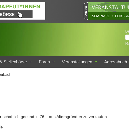
B
Re
& Stellenbörse
Foren
Veranstaltungen
Adressbuch
erkauf
irtschaftlich gesund in 76... aus Altersgründen zu verkaufen
ie