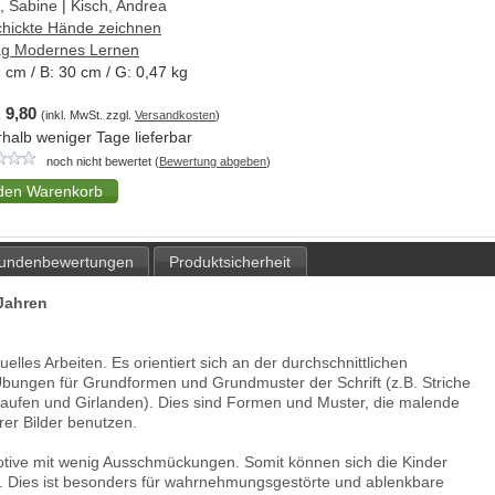
i, Sabine
|
Kisch, Andrea
hickte Hände zeichnen
ag Modernes Lernen
1
cm / B:
30
cm / G:
0,47
kg
 9,80
(inkl. MwSt. zzgl.
Versandkosten
)
rhalb weniger Tage lieferbar
noch nicht bewertet (
Bewertung abgeben
)
undenbewertungen
Produktsicherheit
 Jahren
lles Arbeiten. Es orientiert sich an der durchschnittlichen
Übungen für Grundformen und Grundmuster der Schrift (z.B. Striche
laufen und Girlanden). Dies sind Formen und Muster, die malende
er Bilder benutzen.
otive mit wenig Ausschmückungen. Somit können sich die Kinder
n. Dies ist besonders für wahrnehmungsgestörte und ablenkbare