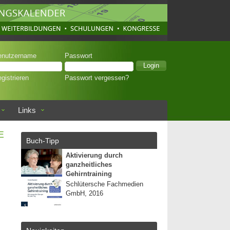
enutzername
Passwort
gistrieren
Passwort vergessen?
Links
E
Buch-Tipp
Aktivierung durch
ganzheitliches
Gehirntraining
Schlütersche Fachmedien
GmbH, 2016