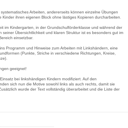
n systematisches Arbeiten, andererseits können einzelne Übungen
e Kinder ihren eigenen Block ohne lästiges Kopieren durcharbeiten.
beit im Kindergarten, in der Grundschulförderklasse und während der
seiner Übersichtlichkeit und klaren Struktur ist es besonders gut im
ereich einsetzbar.
g ins Programm und Hinweise zum Arbeiten mit Linkshändern, eine
dformen (Punkte, Striche in verschiedene Richtungen, Kreise,
ze).
ungen geeignet!
insatz bei linkshändigen Kindern modifiziert. Auf den
finden sich nun die Motive sowohl links als auch rechts, damit sie
usätzlich wurde der Text vollständig überarbeitet und die Liste der