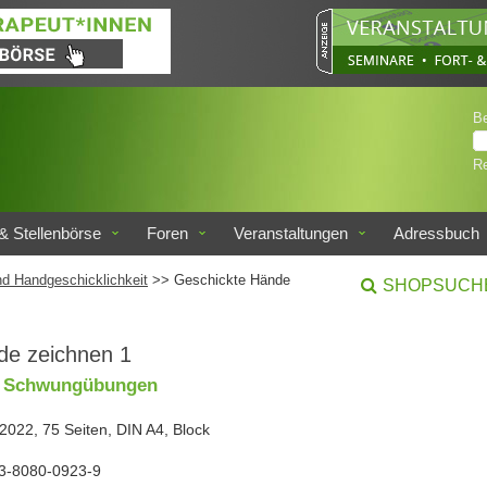
B
Re
& Stellenbörse
Foren
Veranstaltungen
Adressbuch
d Handgeschicklichkeit
>> Geschickte Hände
SHOPSUCH
de zeichnen 1
d Schwungübungen
 2022, 75 Seiten, DIN A4, Block
3-8080-0923-9