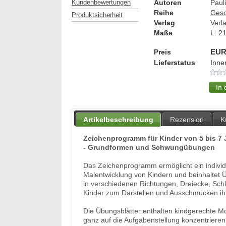
Autoren
Paul
Kundenbewertungen
Reihe
Gesc
Produktsicherheit
Verlag
Verl
Maße
L:
2
Preis
EUR
Lieferstatus
Inne
Artikelbeschreibung
Rezension
K
Zeichenprogramm für Kinder von 5 bis 7
- Grundformen und Schwungübungen
Das Zeichenprogramm ermöglicht ein individue
Malentwicklung von Kindern und beinhaltet 
in verschiedenen Richtungen, Dreiecke, Sch
Kinder zum Darstellen und Ausschmücken ihr
Die Übungsblätter enthalten kindgerechte M
ganz auf die Aufgabenstellung konzentriere