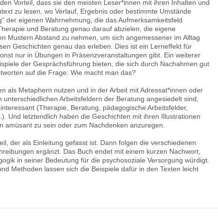
en Vorteil, dass sie den meisten Leser*innen mit ihren Inhalten und
ontext zu lesen, wo Verlauf, Ergebnis oder bestimmte Umstände
rung“ der eigenen Wahrnehmung, die das Aufmerksamkeitsfeld
 Therapie und Beratung genau darauf abzielen, die eigene
en Mustern Abstand zu nehmen, um sich angemessener im Alltag
sen Geschichten genau das erleben. Dies ist ein Lerneffekt für
onst nur in Übungen in Präsenzveranstaltungen gibt. Ein weiterer
 Beispiele der Gesprächsführung bieten, die sich durch Nachahmen gut
ntworten auf die Frage: Wie macht man das?
ten als Metaphern nutzen und in der Arbeit mit Adressat*innen oder
 unterschiedlichen Arbeitsfeldern der Beratung angesiedelt sind,
 interessant (Therapie, Beratung, pädagogische Arbeitsfelder,
. Und letztendlich haben die Geschichten mit ihren Illustrationen
Laien amüsant zu sein oder zum Nachdenken anzuregen.
l, der als Einleitung gefasst ist. Dann folgen die verschiedenen
schreibungen ergänzt. Das Buch endet mit einem kurzen Nachwort,
gogik in seiner Bedeutung für die psychosoziale Versorgung würdigt.
nd Methoden lassen sich die Beispiele dafür in den Texten leicht