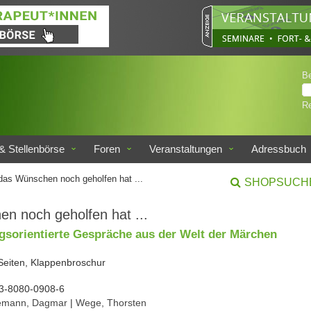
B
Re
& Stellenbörse
Foren
Veranstaltungen
Adressbuch
as Wünschen noch geholfen hat ...
SHOPSUCH
n noch geholfen hat ...
gsorientierte Gespräche aus der Welt der Märchen
 Seiten, Klappenbroschur
3-8080-0908-6
emann, Dagmar
|
Wege, Thorsten