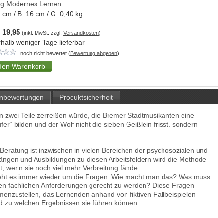
ag Modernes Lernen
3
cm / B:
16
cm / G:
0,40
kg
 19,95
(inkl. MwSt. zzgl.
Versandkosten
)
rhalb weniger Tage lieferbar
noch nicht bewertet (
Bewertung abgeben
)
nbewertungen
Produktsicherheit
n zwei Teile zerreißen würde, die Bremer Stadtmusikanten eine
“ bilden und der Wolf nicht die sieben Geißlein frisst, sondern
Beratung ist inzwischen in vielen Bereichen der psychosozialen und
gängen und Ausbildungen zu diesen Arbeitsfeldern wird die Methode
, wenn sie noch viel mehr Verbreitung fände.
geht es immer wieder um die Fragen: Wie macht man das? Was muss
den fachlichen Anforderungen gerecht zu werden? Diese Fragen
mmenzustellen, das Lernenden anhand von fiktiven Fallbeispielen
nd zu welchen Ergebnissen sie führen können.