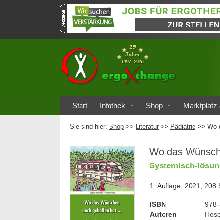
Start
Infothek
Shop
Marktplatz 
Sie sind hier:
Shop
>>
Literatur
>>
Pädiatrie
>> Wo d
Wo das Wünsche
Systemisch-lösun
1. Auflage, 2021, 208
ISBN
978-
Autoren
Hos