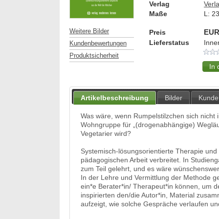
Verlag
Verl
Maße
L:
2
Weitere Bilder
Preis
EUR
Lieferstatus
Inne
Kundenbewertungen
Produktsicherheit
Artikelbeschreibung
Bilder
Kunde
Was wäre, wenn Rumpelstilzchen sich nicht i
Wohngruppe für „(drogenabhängige) Wegläufer
Vegetarier wird?
Systemisch-lösungsorientierte Therapie und 
pädagogischen Arbeit verbreitet. In Studien
zum Teil gelehrt, und es wäre wünschenswert
In der Lehre und Vermittlung der Methode 
ein*e Berater*in/ Therapeut*in können, um 
inspirierten den/die Autor*in, Material zusa
aufzeigt, wie solche Gespräche verlaufen u