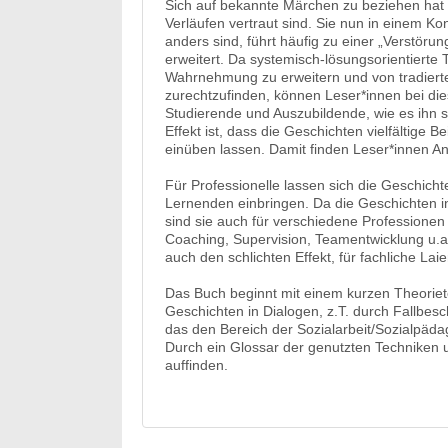
Sich auf bekannte Märchen zu beziehen hat d
Verläufen vertraut sind. Sie nun in einem K
anders sind, führt häufig zu einer „Verstö
erweitert. Da systemisch-lösungsorientierte
Wahrnehmung zu erweitern und von tradiert
zurechtzufinden, können Leser*innen bei die
Studierende und Auszubildende, wie es ihn s
Effekt ist, dass die Geschichten vielfältige
einüben lassen. Damit finden Leser*innen A
Für Professionelle lassen sich die Geschich
Lernenden einbringen. Da die Geschichten in
sind sie auch für verschiedene Professionen
Coaching, Supervision, Teamentwicklung u.a.)
auch den schlichten Effekt, für fachliche 
Das Buch beginnt mit einem kurzen Theorietei
Geschichten in Dialogen, z.T. durch Fallbe
das den Bereich der Sozialarbeit/Sozialpäda
Durch ein Glossar der genutzten Techniken u
auffinden.