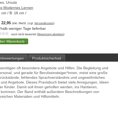
es, Ursula
ag Modernes Lernen
3
cm / B:
16
cm /
 22,95
(inkl. MwSt. zzgl.
Versandkosten
)
rhalb weniger Tage lieferbar
noch nicht bewertet (
Bewertung abgeben
)
nbewertungen
Produktsicherheit
benötigen oft besondere Angebote und Hilfen. Die Begleitung und
ersonal, und gerade für Berufseinsteiger*innen, meist eine große
gsrückstände, fehlendes Sprachverständnis und ungewöhnliches
 und Angebote. Dieses Praxisbuch bietet viele Anregungen, Ideen
er Kinder. Damit soll ihnen geholfen werden, ins Hantieren,
 zu kommen. Der Band enthält außerdem Beschreibungen von
eichen Materialien und Hilfsmitteln.