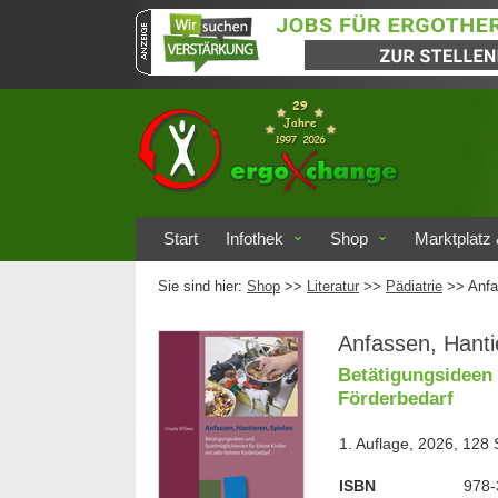
Start
Infothek
Shop
Marktplatz 
Sie sind hier:
Shop
>>
Literatur
>>
Pädiatrie
>> Anfa
Anfassen, Hanti
Betätigungsideen 
Förderbedarf
1. Auflage, 2026, 128
ISBN
978-