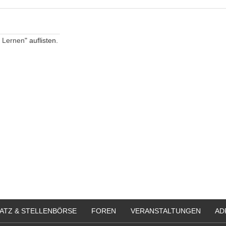
 Lernen
" auflisten.
ATZ & STELLENBÖRSE
FOREN
VERANSTALTUNGEN
AD