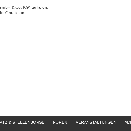
 GmbH & Co. KG
" auflisten.
eber
" auflisten.
ATZ & STELLENBÖRSE
FOREN
VERANSTALTUNGEN
AD