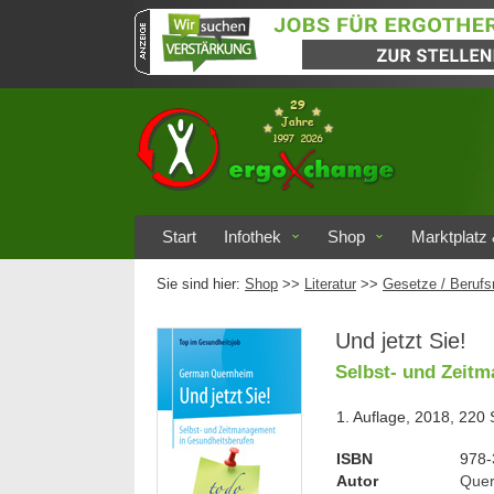
Start
Infothek
Shop
Marktplatz 
Sie sind hier:
Shop
>>
Literatur
>>
Gesetze / Berufs
Und jetzt Sie!
Selbst- und Zeit
1. Auflage, 2018, 220 
ISBN
978-
Autor
Quer