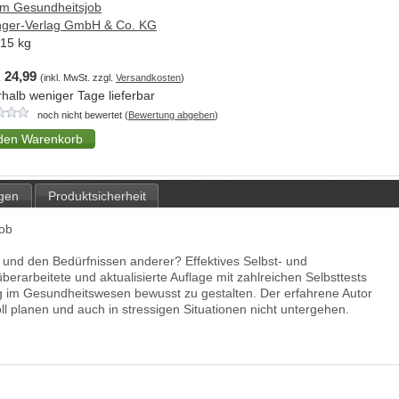
im Gesundheitsjob
nger-Verlag GmbH & Co. KG
,15
kg
 24,99
(inkl. MwSt. zzgl.
Versandkosten
)
rhalb weniger Tage lieferbar
noch nicht bewertet (
Bewertung abgeben
)
gen
Produktsicherheit
job
 und den Bedürfnissen anderer? Effektives Selbst- und
erarbeitete und aktualisierte Auflage mit zahlreichen Selbsttests
ag im Gesundheitswesen bewusst zu gestalten. Der erfahrene Autor
voll planen und auch in stressigen Situationen nicht untergehen.