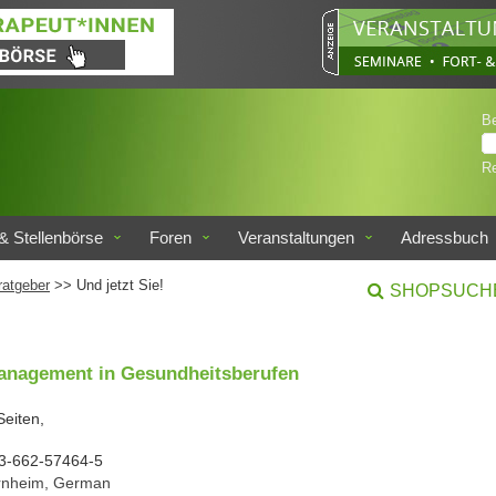
B
Re
& Stellenbörse
Foren
Veranstaltungen
Adressbuch
ratgeber
>> Und jetzt Sie!
SHOPSUCH
management in Gesundheitsberufen
Seiten,
3-662-57464-5
nheim, German