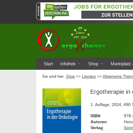
Start
Infothek
Shop
Marktplatz 
Sie sind hier:
Shop
>>
Literatur
>>
Allgemeine Them
Ergotherapie in
1. Auflage, 2024, 490 
ISBN
978-
Autoren
Heiz
Verlag
Spri