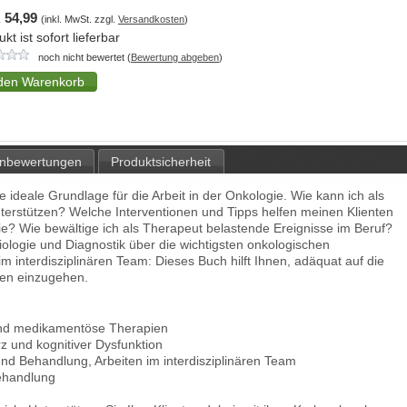
 54,99
(inkl. MwSt. zzgl.
Versandkosten
)
kt ist sofort lieferbar
noch nicht bewertet (
Bewertung abgeben
)
nbewertungen
Produktsicherheit
e ideale Grundlage für die Arbeit in der Onkologie. Wie kann ich als
terstützen? Welche Interventionen und Tipps helfen meinen Klienten
e? Wie bewältige ich als Therapeut belastende Ereignisse im Beruf?
logie und Diagnostik über die wichtigsten onkologischen
 interdisziplinären Team: Dieses Buch hilft Ihnen, adäquat auf die
nten einzugehen.
 und medikamentöse Therapien
z und kognitiver Dysfunktion
d Behandlung, Arbeiten im interdisziplinären Team
Behandlung