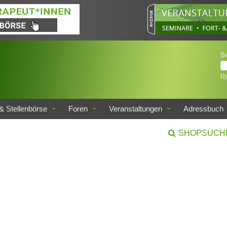
B
Re
& Stellenbörse
Foren
Veranstaltungen
Adressbuch
SHOPSUCH