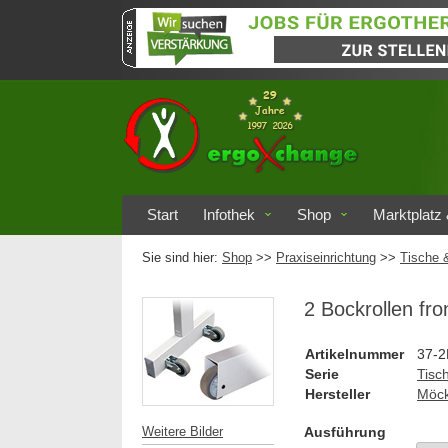
Start
Infothek
Shop
Marktplatz 
Sie sind hier:
Shop
>>
Praxiseinrichtung
>>
Tische 
2 Bockrollen fron
Artikelnummer
37-
Serie
Tisc
Hersteller
Möck
Ausführung
Weitere Bilder