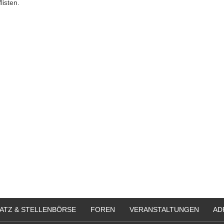
flisten.
ATZ & STELLENBÖRSE
FOREN
VERANSTALTUNGEN
AD