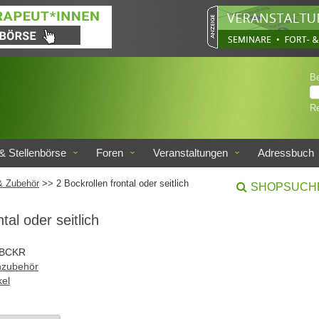
B
Re
& Stellenbörse
Foren
Veranstaltungen
Adressbuch
& Zubehör
>> 2 Bockrollen frontal oder seitlich
SHOPSUCH
tal oder seitlich
2BCKR
hzubehör
el