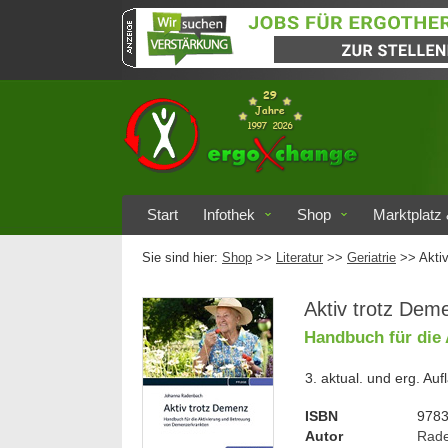
Start
Infothek
Shop
Marktplatz 
Sie sind hier:
Shop
>>
Literatur
>>
Geriatrie
>> Akti
Aktiv trotz Dem
Handbuch für die
3. aktual. und erg. Au
ISBN
978
Autor
Rade