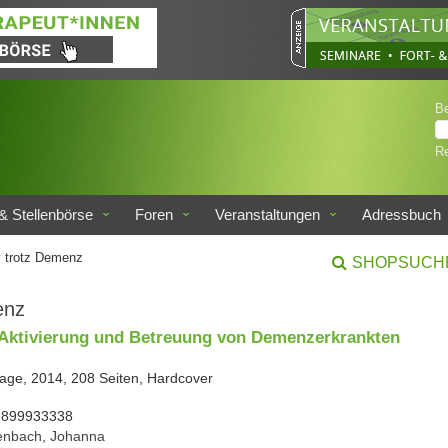
B
Re
& Stellenbörse
Foren
Veranstaltungen
Adressbuch
v trotz Demenz
SHOPSUCH
enz
 Aktivierung und Betreuung von Demenzerkrankten
flage, 2014, 208 Seiten, Hardcover
3899933338
nbach, Johanna