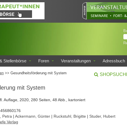
B
Re
& Stellenbörse
Foren
Veranstaltungen
Adressbuch
en
>> Gesundheitsförderung mit System
SHOPSUCH
derung mit System
ufl. Auflage, 2020, 280 Seiten, 48 Abb., kartoniert
3456860176
, Petra
|
Ackermann, Günter
|
Ruckstuhl, Brigitte
|
Studer, Hubert
efe Verlag