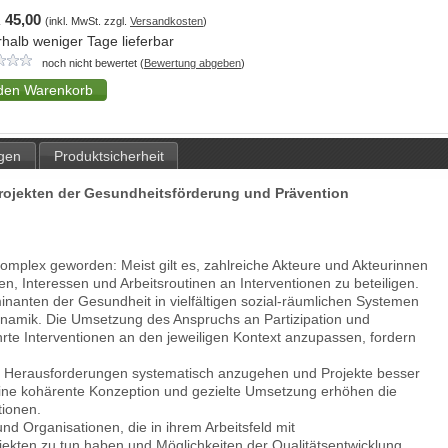
 45,00
(inkl. MwSt. zzgl.
Versandkosten
)
rhalb weniger Tage lieferbar
noch nicht bewertet (
Bewertung abgeben
)
gen
Produktsicherheit
Projekten der Gesundheitsförderung und Prävention
omplex geworden: Meist gilt es, zahlreiche Akteure und Akteurinnen
en, Interessen und Arbeitsroutinen an Interventionen zu beteiligen.
anten der Gesundheit in vielfältigen sozial-räumlichen Systemen
 Dynamik. Die Umsetzung des Anspruchs an Partizipation und
e Interventionen an den jeweiligen Kontext anzupassen, fordern
ese Herausforderungen systematisch anzugehen und Projekte besser
Eine kohärente Konzeption und gezielte Umsetzung erhöhen die
tionen.
 Organisationen, die in ihrem Arbeitsfeld mit
ekten zu tun haben und Möglichkeiten der Qualitätsentwicklung