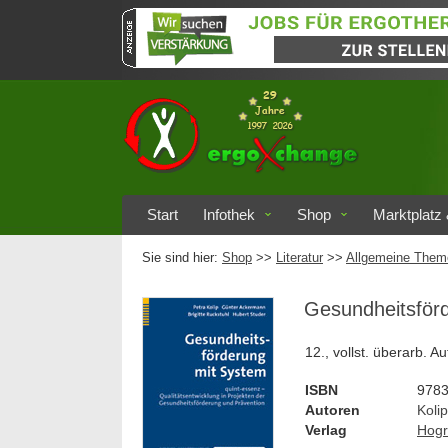
Start
Infothek
Shop
Marktplatz 
Sie sind hier:
Shop
>>
Literatur
>>
Allgemeine Them
Gesundheitsför
12., vollst. überarb. A
ISBN
978
Autoren
Kolip
Verlag
Hogr