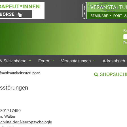
B
Re
& Stellenbörse
Foren
Veranstaltungen
Adressbuch
fmerksamkeitsstörungen
SHOPSUCH
sstörungen
3801717490
m, Walter
schritte der Neuropsychologie