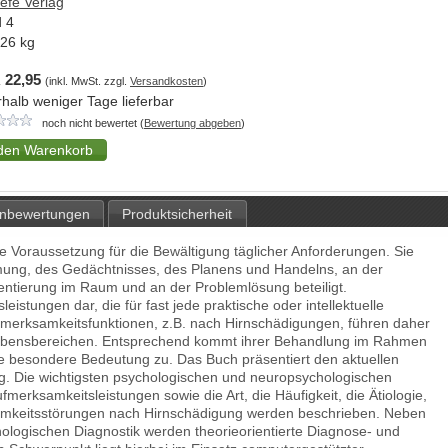
efe Verlag
 4
,26
kg
 22,95
(inkl. MwSt. zzgl.
Versandkosten
)
rhalb weniger Tage lieferbar
noch nicht bewertet (
Bewertung abgeben
)
nbewertungen
Produktsicherheit
e Voraussetzung für die Bewältigung täglicher Anforderungen. Sie
hmung, des Gedächtnisses, des Planens und Handelns, an der
entierung im Raum und an der Problemlösung beteiligt.
eistungen dar, die für fast jede praktische oder intellektuelle
Aufmerksamkeitsfunktionen, z.B. nach Hirnschädigungen, führen daher
 Lebensbereichen. Entsprechend kommt ihrer Behandlung im Rahmen
ne besondere Bedeutung zu. Das Buch präsentiert den aktuellen
g. Die wichtigsten psychologischen und neuropsychologischen
merksamkeitsleistungen sowie die Art, die Häufigkeit, die Ätiologie,
amkeitsstörungen nach Hirnschädigung werden beschrieben. Neben
ologischen Diagnostik werden theorieorientierte Diagnose- und