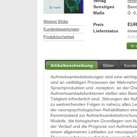
Verlag
Hogr
Sonstiges
Band
Maße
G:
0
Weitere Bilder
Preis
EUR
Kundenbewertungen
Lieferstatus
Inne
Produktsicherheit
Artikelbeschreibung
Bilder
Kunde
Aufmerksamkeitsleistungen sind eine wichtig
sind an vielfältigen Prozessen der Wahrne
Sprachproduktion und -rezeption, an der Ori
Aufmerksamkeitsfunktionen stellen also Basisl
Tätigkeit erforderlich sind. Störungen der 
zu weitreichenden Folgen in nahezu allen
der neuropsychologischen Rehabilitation ei
Kenntnisstand zur Aufmerksamkeitsforschun
Modelle, die biologischen Grundlagen von Auf
der Verlauf und die Prognose von Aufmerks
einem allgemeinen Leitfaden zur neuropsych