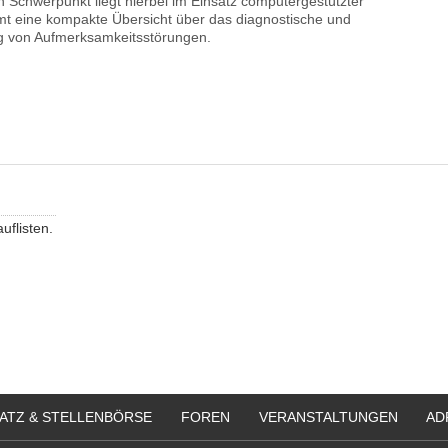
in Schwerpunkt liegt hierbei im Einsatz computergestützter
mt eine kompakte Übersicht über das diagnostische und
g von Aufmerksamkeitsstörungen.
auflisten.
ATZ & STELLENBÖRSE
FOREN
VERANSTALTUNGEN
AD