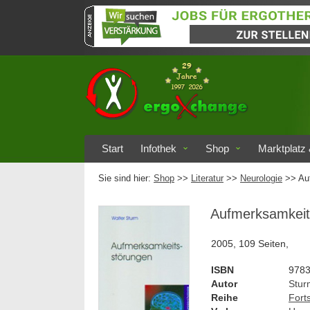
Start
Infothek
Shop
Marktplatz 
Sie sind hier:
Shop
>>
Literatur
>>
Neurologie
>> Au
Aufmerksamkeit
2005, 109 Seiten,
ISBN
978
Autor
Stur
Reihe
Fort