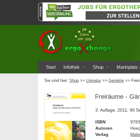
Start
Infothek
Shop
Marktplatz 
Sie sind hier:
Shop
>>
Literatur
>>
Geriatrie
>> Frei
Freiräume - Gä
3. Auflage, 2011, 90 Se
ISBN
978
Autoren
Heeg
Verlag
Mab