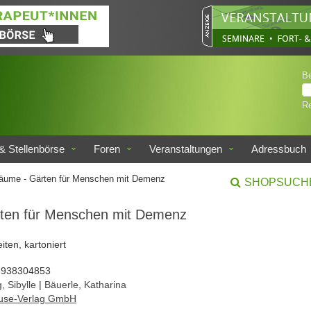
B
Re
& Stellenbörse
Foren
Veranstaltungen
Adressbuch
räume - Gärten für Menschen mit Demenz
SHOPSUCH
rten für Menschen mit Demenz
iten, kartoniert
3938304853
, Sibylle
|
Bäuerle, Katharina
use-Verlag GmbH