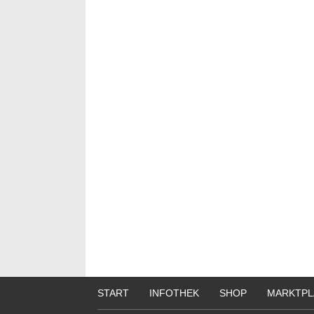
START
INFOTHEK
SHOP
MARKTPL