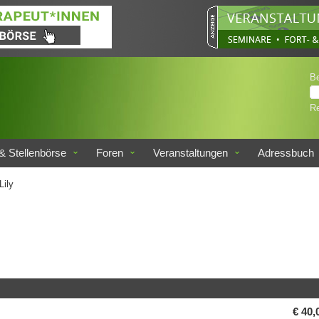
B
Re
& Stellenbörse
Foren
Veranstaltungen
Adressbuch
Lily
€ 40,