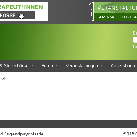
B
Re
& Stellenbörse
Foren
Veranstaltungen
Adressbuch
vid
nd Jugendpsychiatrie
€ 115,