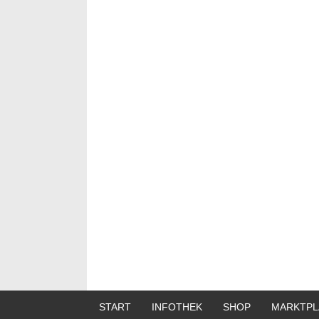
START
INFOTHEK
SHOP
MARKTPL