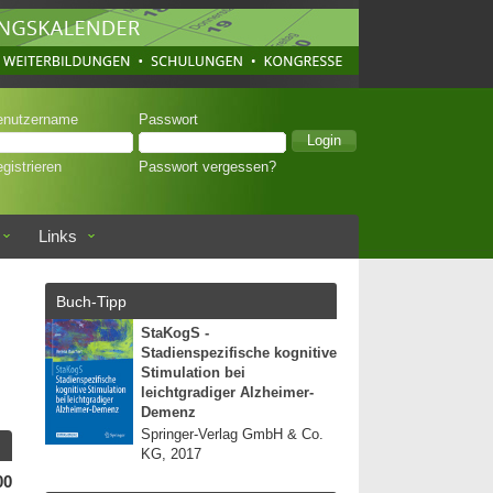
enutzername
Passwort
gistrieren
Passwort vergessen?
Links
Buch-Tipp
StaKogS -
Stadienspezifische kognitive
Stimulation bei
leichtgradiger Alzheimer-
Demenz
Springer-Verlag GmbH & Co.
KG, 2017
00