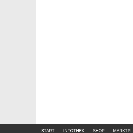
START
INFOTHEK
SHOP
MARKTPL