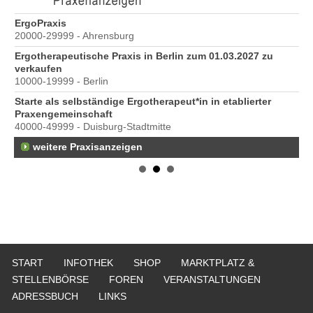
ErgoPraxis
Be
20000-29999 - Ahrensburg
Ber
Ergotherapeutische Praxis in Berlin zum 01.03.2027 zu
e
verkaufen
10000-19999 - Berlin
Starte als selbständige Ergotherapeut*in in etablierter
Praxengemeinschaft
40000-49999 - Duisburg-Stadtmitte
weitere Praxisanzeigen
START
INFOTHEK
SHOP
MARKTPLATZ &
STELLENBÖRSE
FOREN
VERANSTALTUNGEN
ADRESSBUCH
LINKS