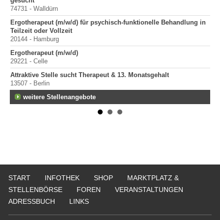
gesucht
200
74731 - Walldürn
Er
Ergotherapeut (m/w/d) für psychisch-funktionelle Behandlung in
100
Teilzeit oder Vollzeit
Sta
20144 - Hamburg
Pr
Ergotherapeut (m/w/d)
400
29221 - Celle
Pr
Attraktive Stelle sucht Therapeut & 13. Monatsgehalt
70
13507 - Berlin
weitere Stellenangebote
START
INFOTHEK
SHOP
MARKTPLATZ &
STELLENBÖRSE
FOREN
VERANSTALTUNGEN
ADRESSBUCH
LINKS