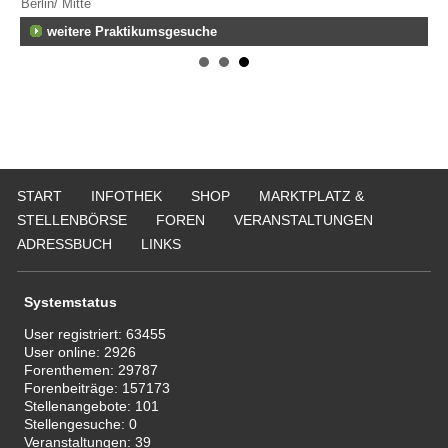
Berlin/ Mitte
ge
747
fen
weitere Praktikumsgesuche
Er
Tei
20
Er
292
Att
135
START
INFOTHEK
SHOP
MARKTPLATZ &
STELLENBÖRSE
FOREN
VERANSTALTUNGEN
ADRESSBUCH
LINKS
Systemstatus
User registriert:
63455
User online:
2926
Forenthemen:
29787
Forenbeiträge:
157173
Stellenangebote:
101
Stellengesuche:
0
Veranstaltungen:
39