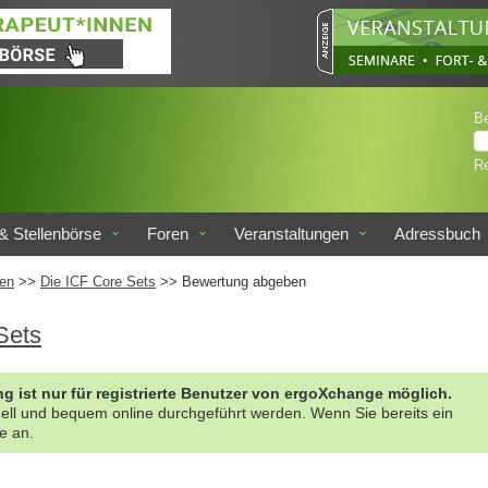
B
Re
& Stellenbörse
Foren
Veranstaltungen
Adressbuch
en
>>
Die ICF Core Sets
>> Bewertung abgeben
Sets
g ist nur für registrierte Benutzer von ergoXchange möglich.
nell und bequem online durchgeführt werden. Wenn Sie bereits ein
te an.