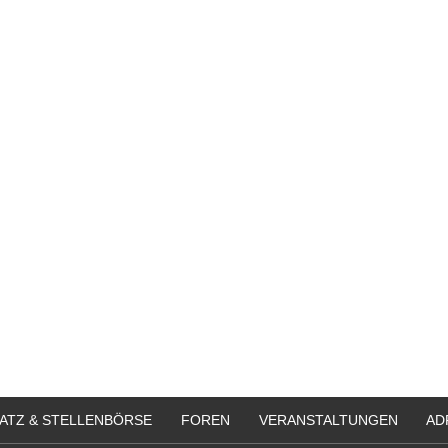
Bewerbung um einen Praktikumspla
September 2026
Berlin/ Mitte
weitere Praktikumsgesuche
ATZ & STELLENBÖRSE
FOREN
VERANSTALTUNGEN
AD