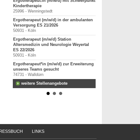
tz für
Ergotherapeut:in (m/w/d) mit Schwerpunkt
ErgoPraxis
Kindertherapie
20000-29999 - Ahrensbu
25996 - Wenningstedt
Ergotherapeutische Pr
Ergotherapeut (m/w/d) in der ambulanten
01.03.2027 zu verkaufe
Versorgung ES 21/2026
10000-19999 - Berlin
50931 - Köln
Starte als selbständig
Ergotherapeut (m/w/d) Station
in etablierter Praxeng
Altersmedizin und Neurologie Weyertal
40000-49999 - Duisburg-
ES 22/2026
Praxisverkauf
50931 - Köln
70000-79999 - Raum Kar
Ergotherapeut*in (m/w/d) zur Erweiterung
weitere Praxisanz
unseres Teams gesucht
74731 - Walldürn
weitere Stellenangebote
RESSBUCH
LINKS