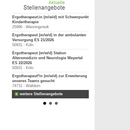
tz für
Ergotherapeut:in (m/w/d) mit Schwerpunkt
ErgoPraxis
Kindertherapie
20000-29999 - Ahrensbu
25996 - Wenningstedt
Ergotherapeutische Pr
Ergotherapeut (m/w/d) in der ambulanten
01.03.2027 zu verkaufe
Versorgung ES 21/2026
10000-19999 - Berlin
50931 - Köln
Starte als selbständig
Ergotherapeut (m/w/d) Station
in etablierter Praxeng
Altersmedizin und Neurologie Weyertal
40000-49999 - Duisburg-
ES 22/2026
Praxisverkauf
50931 - Köln
70000-79999 - Raum Kar
Ergotherapeut*in (m/w/d) zur Erweiterung
weitere Praxisanz
unseres Teams gesucht
74731 - Walldürn
weitere Stellenangebote