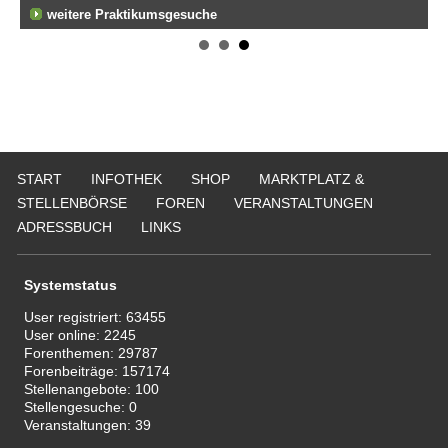
fen
weitere Praktikumsgesuche
Er
We
509
Er
ge
747
Er
Tei
20
START
INFOTHEK
SHOP
MARKTPLATZ &
STELLENBÖRSE
FOREN
VERANSTALTUNGEN
ADRESSBUCH
LINKS
Systemstatus
User registriert:
63455
User online:
2245
Forenthemen:
29787
Forenbeiträge:
157174
Stellenangebote:
100
Stellengesuche:
0
Veranstaltungen:
39