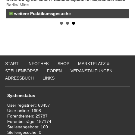
Berlin/ Mitte
Er
22
weitere Praktikumsgesuche
Er
25
Er
21
50
Er
Ne
START
INFOTHEK
SHOP
MARKTPLATZ &
50
STELLENBÖRSE
FOREN
VERANSTALTUNGEN
Er
ADRESSBUCH
LINKS
ge
74
Er
Systemstatus
Be
20
User registriert:
63457
User online:
1608
Er
Forenthemen:
29787
29
Forenbeiträge:
157174
Stellenangebote:
100
Stellengesuche:
0