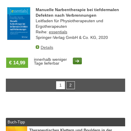
Manuelle Narbentherapie bei tiefdermalen
Defekten nach Verbrennungen
Leitfaden für Physiotherapeuten und
Ergotherapeuten
Reihe:
essentials
Springer-Verlag GmbH & Co. KG, 2020
Details
innerhalb weniger
€ 14,99
Tage lieferbar
1
2
Buch-Tipp
Therapeutisches Klettern und Bouldern in der