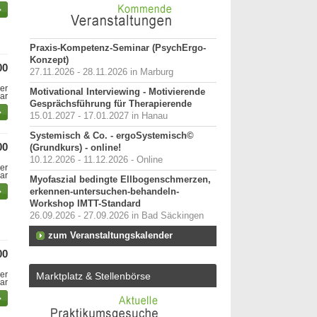
Praxis-Kompetenz-Seminar (PsychErgo-
Konzept)
00
27.11.2026 - 28.11.2026 in Marburg
er
Motivational Interviewing - Motivierende
bar
Gesprächsführung für Therapierende
15.01.2027 - 17.01.2027 in Hanau
Systemisch & Co. - ergoSystemisch©
00
(Grundkurs) - online!
10.12.2026 - 11.12.2026 - Online
er
bar
Myofaszial bedingte Ellbogenschmerzen,
erkennen-untersuchen-behandeln-
Workshop IMTT-Standard
26.09.2026 - 27.09.2026 in Bad Säckingen
zum Veranstaltungskalender
00
er
Marktplatz & Stellenbörse
bar