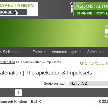
B
Re
& Stellenbörse
Foren
Veranstaltungen
Adressbuch
materialien
>> Therapiekarten & Impulssets
SHOPSUCH
aterialien
| Therapiekarten & Impulssets
Sortieren nach:
1
ndung mit Kindern – BeZiK
€ 23,