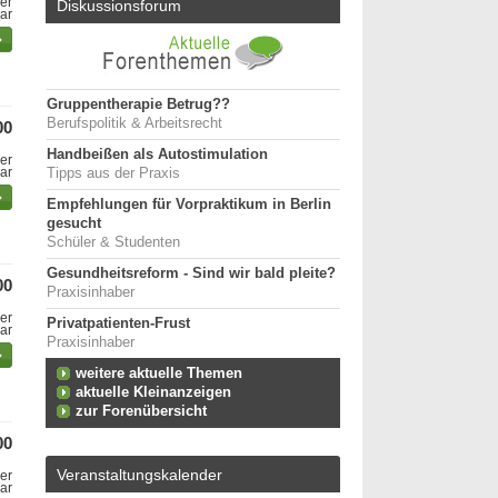
er
Diskussionsforum
bar
Gruppentherapie Betrug??
Berufspolitik & Arbeitsrecht
00
Handbeißen als Autostimulation
er
bar
Tipps aus der Praxis
Empfehlungen für Vorpraktikum in Berlin
gesucht
Schüler & Studenten
Gesundheitsreform - Sind wir bald pleite?
00
Praxisinhaber
er
Privatpatienten-Frust
bar
Praxisinhaber
weitere aktuelle Themen
aktuelle Kleinanzeigen
zur Forenübersicht
00
Veranstaltungskalender
er
bar