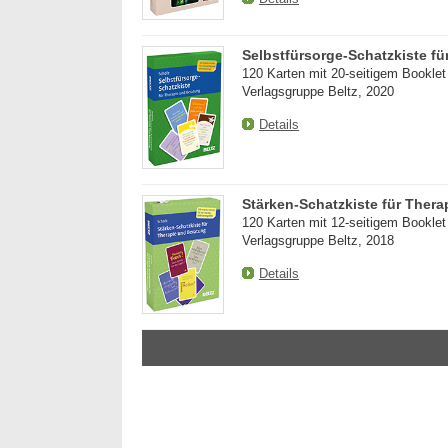
Bewerbung um einen Praktikumsplatz für
Ergoth
September 2026
unser
Selbstfürsorge-Schatzkiste f
Berlin/ Mitte
74731 
120 Karten mit 20-seitigem Booklet 
weitere Praktikumsgesuche
Ergoth
Verlagsgruppe Beltz, 2020
funkti
Vollze
Details
20144 
Ergoth
29221 
Stärken-Schatzkiste für Ther
Attrak
120 Karten mit 12-seitigem Booklet 
Monat
Verlagsgruppe Beltz, 2018
13507 -
Details
we