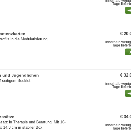
innerhalb wenig
Tage liefer
petenzkarten
€ 20,
ofils in die Modularisierung
innerhalb wenig
Tage liefer
n und Jugendlichen
€ 32,
2-seitigem Booklet
innerhalb wenig
Tage liefer
nssätze
€ 34,
atz in Therapie und Beratung. Mit 16-
innerhalb wenig
x 14,3 cm in stabiler Box.
Tage liefer