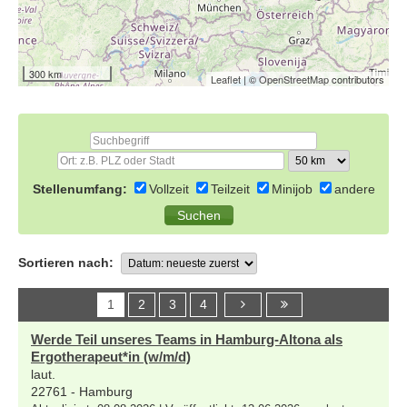
300 km
Leaflet
| ©
OpenStreetMap
contributors
Stellenumfang:
Vollzeit
Teilzeit
Minijob
andere
Sortieren nach:
1
2
3
4
Werde Teil unseres Teams in Hamburg-Altona als
Ergotherapeut*in (w/m/d)
laut.
22761 - Hamburg