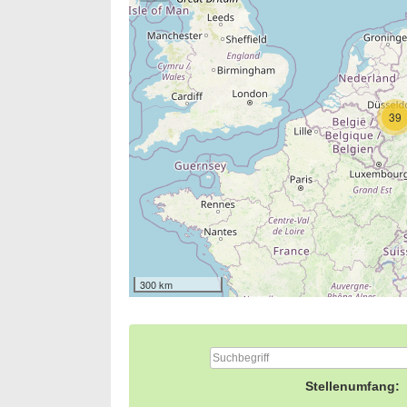
39
300 km
Stellenumfang: