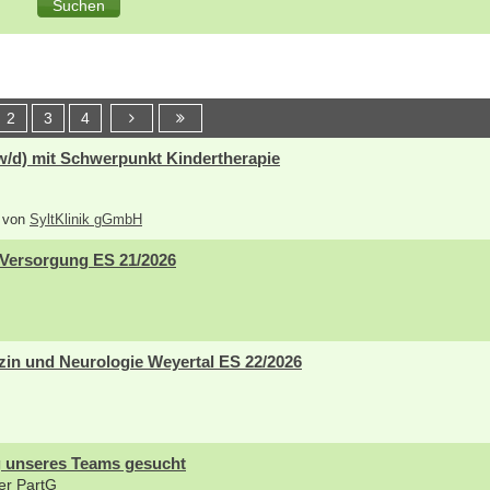
2
3
4
w/d) mit Schwerpunkt Kindertherapie
6 von
SyltKlinik gGmbH
 Versorgung ES 21/2026
zin und Neurologie Weyertal ES 22/2026
g unseres Teams gesucht
er PartG