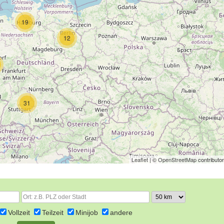
19
12
31
Leaflet
| ©
OpenStreetMap
contributo
Vollzeit
Teilzeit
Minijob
andere