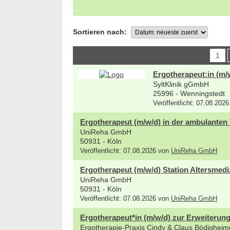
Sortieren nach:
1
Ergotherapeut:in (m/
SyltKlinik gGmbH
25996 - Wenningstedt
Veröffentlicht: 07.08.202
Ergotherapeut (m/w/d) in der ambulanten
UniReha GmbH
50931 - Köln
Veröffentlicht: 07.08.2026 von
UniReha GmbH
Ergotherapeut (m/w/d) Station Altersmedi
UniReha GmbH
50931 - Köln
Veröffentlicht: 07.08.2026 von
UniReha GmbH
Ergotherapeut*in (m/w/d) zur Erweiterun
Ergotherapie-Praxis Cindy & Claus Bödigheim