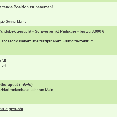
eitende Position zu besetzen!
rapie Sonnenblume
dsbek gesucht - Schwerpunkt Pädiatrie - bis zu 3.000 €
it angeschlossenem interdisziplinärem Frühförderzentrum
w/d)
GmbH
therapeut (m/w/d)
ezirkskrankenhaus Lohr am Main
atrie gesucht