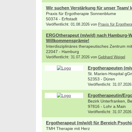
Wir suchen Verstärkung für unser Team/ l
Praxis für Ergotherapie Sonnenblume
50374 - Erftstadt
Veröffentlicht: 01.08.2026 von
Praxis für Ergothe
ERGOtherapeut (m/w/d) nach Hamburg-Wan
Willkommensprämie!
Interdisziplinäres therapeutisches Zentrum m
22047 - Hamburg
Veröffentlicht: 31.07.2026 von
Gebhard Weigel
Ergotherapeuten (m/
St. Marien-Hospital g
52353 - Düren
Veröffentlicht: 31.07.2026
Ergotherapeutin/Ergo
Bezirk Unterfranken, B
97816 - Lohr a.Main
Veröffentlicht: 31.07.2026
Ergotherapeut (m/w/d) für Bereich Psychi
TMH Therapie mit Herz