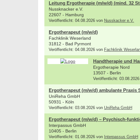
Leitung Ergotherapie (m/w/d) (mind. 32 St
Nussknacker e.V.
22607 - Hamburg
Veröffentlicht: 04.08.2026 von
Nusskacker e.V.
Ergotherapeut (m/w/d)
Fachklinik Weserland
31812 - Bad Pyrmont
Veröffentlicht: 04.08.2026 von
Fachklinik Weserla
Handtherapie und Han
Ergotherapie Nord
13507 - Berlin
Veröffentlicht: 03.08.202
Ergotherapeut (m/w/d) ambulante Praxis 
UniReha GmbH
50931 - Köln
Veröffentlicht: 03.08.2026 von
UniReha GmbH
Ergotherapeut (m/w/d) – Psychisch-funkti
Interpassus GmbH
10405 - Berlin
Veröffentlicht: 01.08.2026 von
Interpassus GmbH