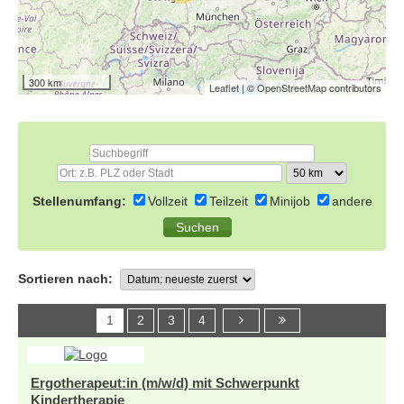
300 km
Leaflet
| ©
OpenStreetMap
contributors
Stellenumfang:
Vollzeit
Teilzeit
Minijob
andere
Sortieren nach:
1
2
3
4
Ergotherapeut:in (m/w/d) mit Schwerpunkt
Kindertherapie