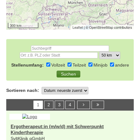
300 km
Leaflet
| ©
OpenStreetMap
contributors
Stellenumfang:
Vollzeit
Teilzeit
Minijob
andere
Sortieren nach:
1
2
3
4
Ergotherapeut:in (m/w/d) mit Schwerpunkt
Kindertherapie
SyltKlinik gGmbH