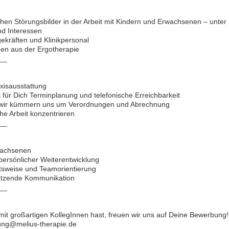
chen Störungsbilder in der Arbeit mit Kindern und Erwachsenen – unter
nd Interessen
ekräften und Klinikpersonal
nen aus der Ergotherapie
__
xisausstattung
t für Dich Terminplanung und telefonische Erreichbarkeit
– wir kümmern uns um Verordnungen und Abrechnung
che Arbeit konzentrieren
__
rwachsenen
persönlicher Weiterentwicklung
itsweise und Teamorientierung
ätzende Kommunikation
__
it großartigen KollegInnen hast, freuen wir uns auf Deine Bewerbung!
ung@melius-therapie.de