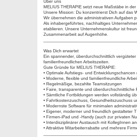
Über uns
MELIUS THERAPIE setzt neue Maßstäbe in der 
Unsere Mission: Du konzentrierst Dich auf das W
Wir übernehmen die administrativen Aufgaben pro
Als inhabergeführtes, nachhaltiges Unternehmen 
etablieren. Unsere Unternehmenskultur ist freun
Zusammenarbeit auf Augenhöhe.
______________________________________
Was Dich erwartet
Ein spannender, überdurchschnittlich vergüteter
familienfreundlichen Arbeitszeiten.
Gute Gründe für MELIUS THERAPIE:
• Optimale Aufstiegs- und Entwicklungschancen
• Moderne, flexible und familienfreundliche Arbe
• Regelmäßige, bezahlte Teamsitzungen
• Faire, transparente und überdurchschnittliche
• Sämtliche Fortbildungen werden vollständig 
• Fahrtkostenzuschuss, Gesundheitszuschuss und
• Modernste Software für minimalen administrat
• Eigener, moderner und freundlich gestalteter
• Firmen-iPad und -Handy (auch zur privaten N
• Interdisziplinärer Austausch mit KollegInnen 
• Attraktive Mitarbeiterrabatte und mehrere Fir
______________________________________