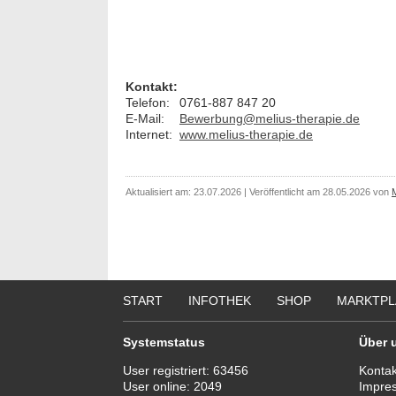
Kontakt:
Telefon:
0761-887 847 20
E-Mail:
Bewerbung@melius-therapie.de
Internet:
www.melius-therapie.de
Aktualisiert am: 23.07.2026 | Veröffentlicht am 28.05.2026 von
START
INFOTHEK
SHOP
MARKTPL
Systemstatus
Über 
User registriert:
63456
Kontak
User online:
2049
Impre