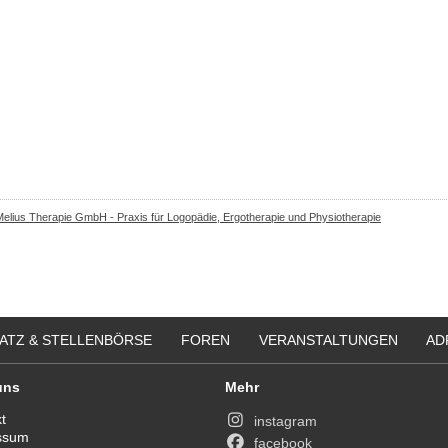
Melius Therapie GmbH - Praxis für Logopädie, Ergotherapie und Physiotherapie
ATZ & STELLENBÖRSE
FOREN
VERANSTALTUNGEN
AD
uns
Mehr
t
instagram
ssum
facebook