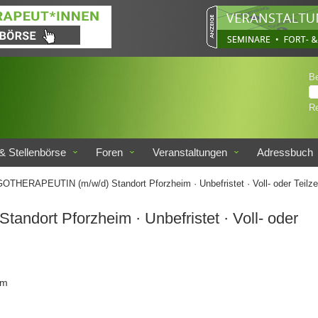
B
Re
& Stellenbörse
Foren
Veranstaltungen
Adressbuch
THERAPEUTIN (m/w/d) Standort Pforzheim · Unbefristet · Voll- oder Teilze
ort Pforzheim · Unbefristet · Voll- oder
im