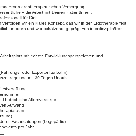
modernen ergotherapeutischen Versorgung.
esentliche – die Arbeit mit Deinen PatientInnen.
fessionell für Dich.
verfolgen wir ein klares Konzept, das wir in der Ergotherapie fest
dlich, modern und wertschätzend, geprägt von interdisziplinärer
__
 Arbeitsplatz mit echten Entwicklungsperspektiven und
 (Führungs- oder Expertenlaufbahn)
itszeitregelung mit 30 Tagen Urlaub
 Festvergütung
übernommen
 betriebliche Altersvorsorge
iven Aufwand
 Therapieraum
utzung)
anderer Fachrichtungen (Logopädie)
menevents pro Jahr
__