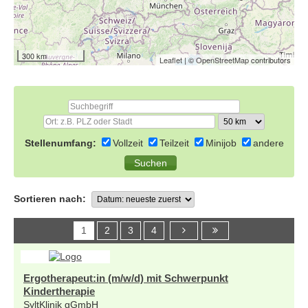
300 km
Leaflet
| ©
OpenStreetMap
contributors
Stellenumfang:
Vollzeit
Teilzeit
Minijob
andere
Sortieren nach:
1
2
3
4
Ergotherapeut:in (m/w/d) mit Schwerpunkt
Kindertherapie
SyltKlinik gGmbH