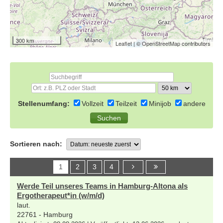
300 km
Leaflet
| ©
OpenStreetMap
contributors
Stellenumfang:
Vollzeit
Teilzeit
Minijob
andere
Sortieren nach:
1
2
3
4
Werde Teil unseres Teams in Hamburg-Altona als
Ergotherapeut*in (w/m/d)
laut.
22761 - Hamburg