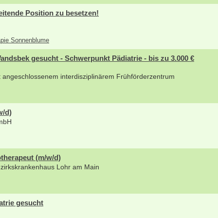
eitende Position zu besetzen!
rapie Sonnenblume
dsbek gesucht - Schwerpunkt Pädiatrie - bis zu 3.000 €
it angeschlossenem interdisziplinärem Frühförderzentrum
w/d)
GmbH
therapeut (m/w/d)
ezirkskrankenhaus Lohr am Main
atrie gesucht