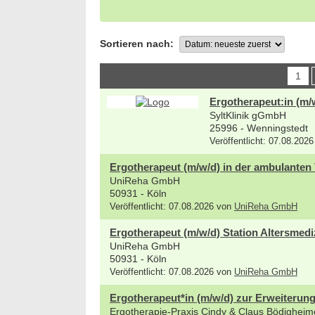
Sortieren nach:
1
Ergotherapeut:in (m/
SyltKlinik gGmbH
25996 - Wenningstedt
Veröffentlicht: 07.08.202
Ergotherapeut (m/w/d) in der ambulanten
UniReha GmbH
50931 - Köln
Veröffentlicht: 07.08.2026 von
UniReha GmbH
Ergotherapeut (m/w/d) Station Altersmedi
UniReha GmbH
50931 - Köln
Veröffentlicht: 07.08.2026 von
UniReha GmbH
Ergotherapeut*in (m/w/d) zur Erweiterun
Ergotherapie-Praxis Cindy & Claus Bödigheim