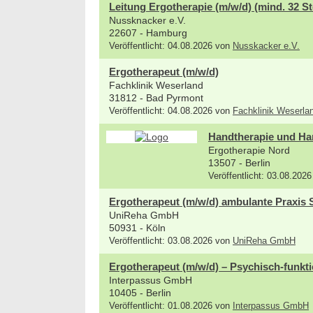
Leitung Ergotherapie (m/w/d) (mind. 32 St
Nussknacker e.V.
22607 - Hamburg
Veröffentlicht: 04.08.2026 von
Nusskacker e.V.
Ergotherapeut (m/w/d)
Fachklinik Weserland
31812 - Bad Pyrmont
Veröffentlicht: 04.08.2026 von
Fachklinik Weserla
Handtherapie und Han
Ergotherapie Nord
13507 - Berlin
Veröffentlicht: 03.08.202
Ergotherapeut (m/w/d) ambulante Praxis 
UniReha GmbH
50931 - Köln
Veröffentlicht: 03.08.2026 von
UniReha GmbH
Ergotherapeut (m/w/d) – Psychisch-funkti
Interpassus GmbH
10405 - Berlin
Veröffentlicht: 01.08.2026 von
Interpassus GmbH