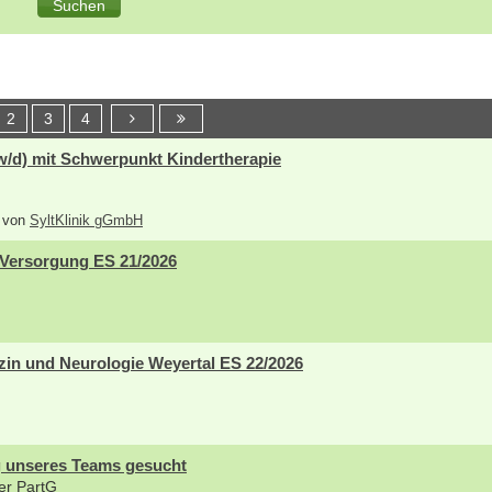
2
3
4
w/d) mit Schwerpunkt Kindertherapie
6 von
SyltKlinik gGmbH
 Versorgung ES 21/2026
zin und Neurologie Weyertal ES 22/2026
g unseres Teams gesucht
er PartG