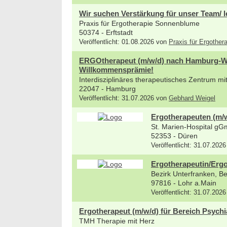
Wir suchen Verstärkung für unser Team/ l
Praxis für Ergotherapie Sonnenblume
50374 - Erftstadt
Veröffentlicht: 01.08.2026 von
Praxis für Ergothe
ERGOtherapeut (m/w/d) nach Hamburg-Wan
Willkommensprämie!
Interdisziplinäres therapeutisches Zentrum m
22047 - Hamburg
Veröffentlicht: 31.07.2026 von
Gebhard Weigel
Ergotherapeuten (m/
St. Marien-Hospital g
52353 - Düren
Veröffentlicht: 31.07.2026
Ergotherapeutin/Ergo
Bezirk Unterfranken, B
97816 - Lohr a.Main
Veröffentlicht: 31.07.2026
Ergotherapeut (m/w/d) für Bereich Psychi
TMH Therapie mit Herz