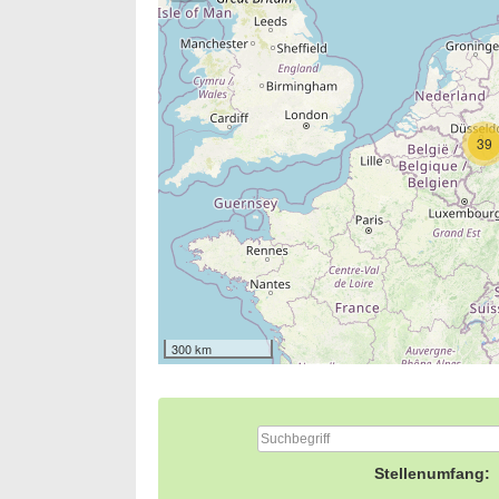
39
300 km
Stellenumfang: