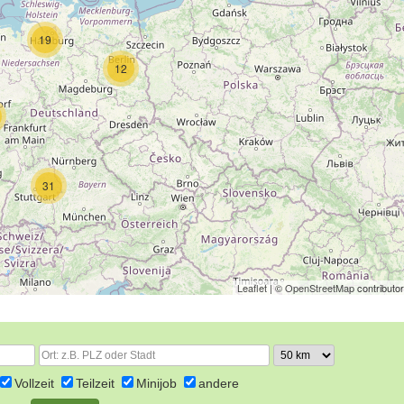
19
12
31
Leaflet
| ©
OpenStreetMap
contributo
Vollzeit
Teilzeit
Minijob
andere