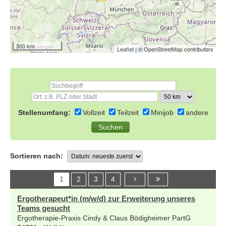
300 km
Leaflet
| ©
OpenStreetMap
contributors
Stellenumfang:
Vollzeit
Teilzeit
Minijob
andere
Sortieren nach:
1
2
3
4
Ergotherapeut*in (m/w/d) zur Erweiterung unseres
Teams gesucht
Ergotherapie-Praxis Cindy & Claus Bödigheimer PartG