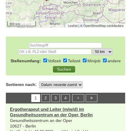
300 km
Leaflet
| ©
OpenStreetMap
contributors
Stellenumfang:
Vollzeit
Teilzeit
Minijob
andere
Sortieren nach:
1
2
3
4
Ergotherapeut und Leiter (m/w/d) im
Gesundheitszentrum an der Oper, Berlin
Gesundheitszentrum an der Oper
10627 - Berlin