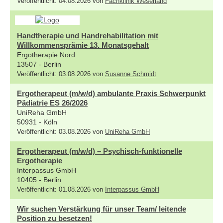
Veröffentlicht: 04.08.2026 von
Fachklinik Weserland
Handtherapie und Handrehabilitation mit
Willkommensprämie 13. Monatsgehalt
Ergotherapie Nord
13507 - Berlin
Veröffentlicht: 03.08.2026 von
Susanne Schmidt
Ergotherapeut (m/w/d) ambulante Praxis Schwerpunkt
Pädiatrie ES 26/2026
UniReha GmbH
50931 - Köln
Veröffentlicht: 03.08.2026 von
UniReha GmbH
Ergotherapeut (m/w/d) – Psychisch-funktionelle
Ergotherapie
Interpassus GmbH
10405 - Berlin
Veröffentlicht: 01.08.2026 von
Interpassus GmbH
Wir suchen Verstärkung für unser Team/ leitende
Position zu besetzen!