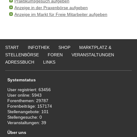
Praktikumsgesuch aufgeben
Anzeige in der Praxenbörse aufgeben
Anzeige im Markt für Freie Mitarbeiter aufgeben
START
INFOTHEK
SHOP
MARKTPLATZ &
STELLENBÖRSE
FOREN
VERANSTALTUNGEN
ADRESSBUCH
LINKS
Systemstatus
User registriert:
63456
User online:
5943
Forenthemen:
29787
Forenbeiträge:
157174
Stellenangebote:
101
Stellengesuche:
0
Veranstaltungen:
39
Über uns