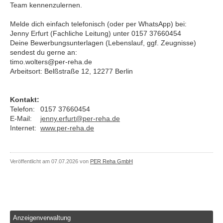
Team kennenzulernen.
Melde dich einfach telefonisch (oder per WhatsApp) bei:
Jenny Erfurt (Fachliche Leitung) unter 0157 37660454
Deine Bewerbungsunterlagen (Lebenslauf, ggf. Zeugnisse)
sendest du gerne an:
timo.wolters@per-reha.de
Arbeitsort: Belßstraße 12, 12277 Berlin
Kontakt:
Telefon:
0157 37660454
E-Mail:
jenny.erfurt@per-reha.de
Internet:
www.per-reha.de
Veröffentlicht am 07.07.2026 von
PER Reha GmbH
Anzeigenverwaltung